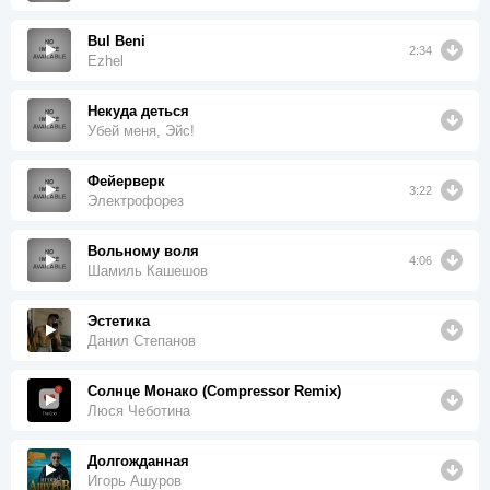
Bul Beni
2:34
Ezhel
Некуда деться
Убей меня, Эйс!
Фейерверк
3:22
Электрофорез
Вольному воля
4:06
Шамиль Кашешов
Эстетика
Данил Степанов
Солнце Монако (Compressor Remix)
Люся Чеботина
Долгожданная
Игорь Ашуров