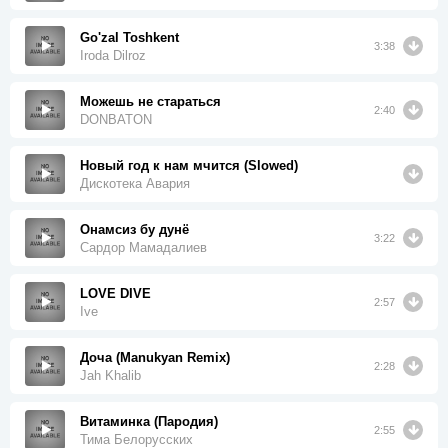
Go'zal Toshkent
3:38
Iroda Dilroz
Можешь не стараться
2:40
DONBATON
Новый год к нам мчится (Slowed)
Дискотека Авария
Онамсиз бу дунё
3:22
Сардор Мамадалиев
LOVE DIVE
2:57
Ive
Доча (Manukyan Remix)
2:28
Jah Khalib
Витаминка (Пародия)
2:55
Тима Белорусских