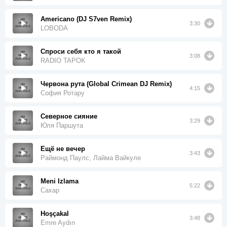
Americano (DJ S7ven Remix)
3:30
LOBODA
Спроси себя кто я такой
3:08
RADIO TAPOK
Червона рута (Global Crimean DJ Remix)
4:15
София Ротару
Северное сияние
3:29
Юля Паршута
Ещё не вечер
3:43
Раймонд Паулс, Лайма Вайкуле
Meni Izlama
5:22
Сахар
Hoşçakal
3:48
Emre Aydın