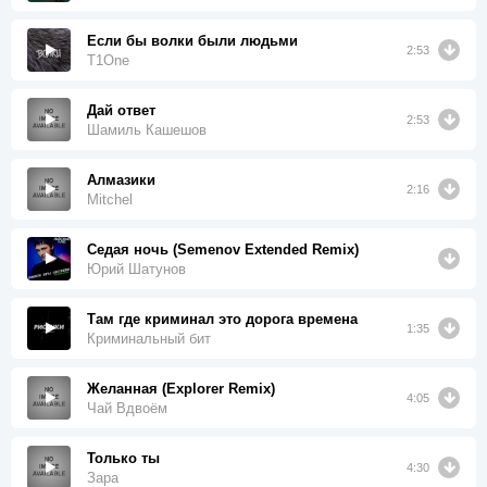
Если бы волки были людьми
2:53
T1One
Дай ответ
2:53
Шамиль Кашешов
Алмазики
2:16
Mitchel
Седая ночь (Semenov Extended Remix)
Юрий Шатунов
Там где криминал это дорога времена
1:35
Криминальный бит
Желанная (Explorer Remix)
4:05
Чай Вдвоём
Только ты
4:30
Зара