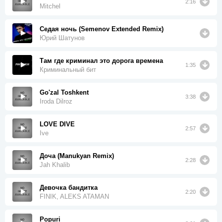
2:16
Mitchel
Седая ночь (Semenov Extended Remix)
Юрий Шатунов
Там где криминал это дорога времена
1:35
Криминальный бит
Go'zal Toshkent
3:38
Iroda Dilroz
LOVE DIVE
2:57
Ive
Доча (Manukyan Remix)
2:28
Jah Khalib
Девочка бандитка
2:20
FINIK, ALEKS ATAMAN
Popuri