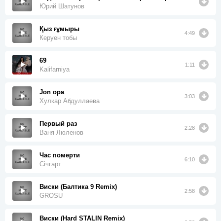
Юрий Шатунов
Қыз ғұмыры
4:49
Керуен тобы
69
1:11
Kalifarniya
Jon opa
3:03
Хулкар Абдуллаева
Первый раз
2:28
Ваня Люленов
Час померти
6:10
Січгарт
Виски (Балтика 9 Remix)
2:58
GROSU
Виски (Hard STALIN Remix)