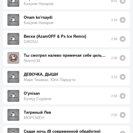
8:01
Бахром Назаров
Onam ko'rsaydi
3:20
Бахром Назаров
Виски (AzamOFF & Ps Ice Remix)
2:58
GROSU
Ты смотрел налево примечая себе цель (Swerodo Remix)
2:00
Nvkrn134
ДЕВОЧКА, ДЫШИ
3:10
Марк Тишман, Юля Паршута
O'ynisan
2:58
Бунёд Содиков
Тигриный Лев
2:50
МОРСМЕН
Седая ночь (В современной обработке)