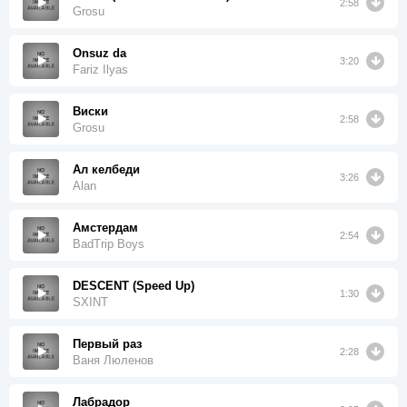
2:58
Grosu
Onsuz da
3:20
Fariz Ilyas
Виски
2:58
Grosu
Ал келбеди
3:26
Alan
Амстердам
2:54
BadTrip Boys
DESCENT (Speed Up)
1:30
SXINT
Первый раз
2:28
Ваня Люленов
Лабрадор