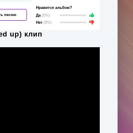
Нравится альбом?
ть песню
Да
(0%)
Нет
(0%)
ed up) клип