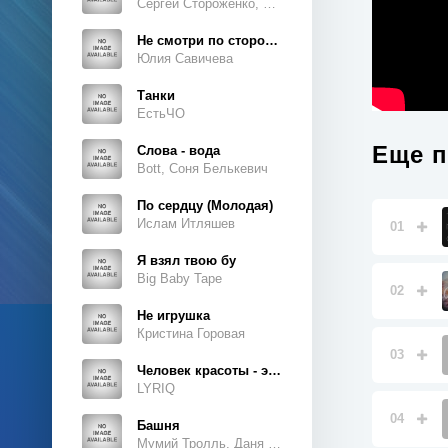
Сергей Стороженко, Люсьен
Не смотри по сторонам
Юлия Савичева
Танки
ЕстьЧО
Еще п
Слова - вода
Bott, Соня Белькевич
По сердцу (Молодая)
Ислам Итляшев
01
Я взял твою бу
Big Baby Tape
02
Не игрушка
Кристина Горовая
03
Человек красоты - это ты, это ты, это ты
LYRIQ
04
Башня
Мумий Тролль, Даня Милохин