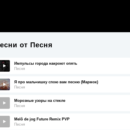
есни от
Песня
Импульсы города накроют опять
Песня
Я про мальчишку спою вам песню (Мармок)
Песня
Морозные узоры на стекле
Песня
Melô de jog Future Remix PVP
Песня