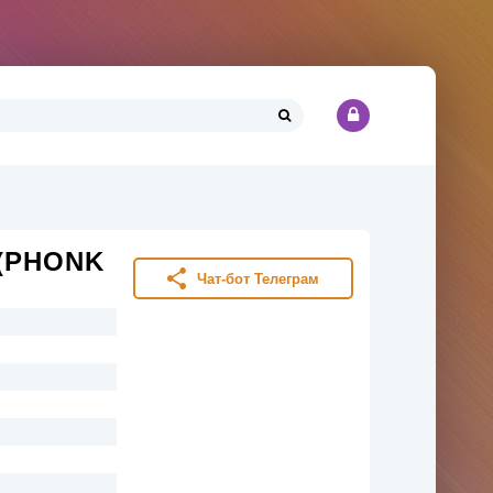
e (PHONK
Чат-бот Телеграм