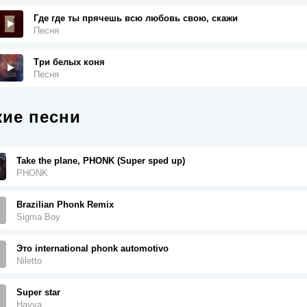
Где где ты прячешь всю любовь свою, скажи
Песня
Три белых коня
Песня
ие песни
Take the plane, PHONK (Super sped up)
PHONK
Brazilian Phonk Remix
Sigma Boy
Это international phonk automotivo
Niletto
Super star
Havva