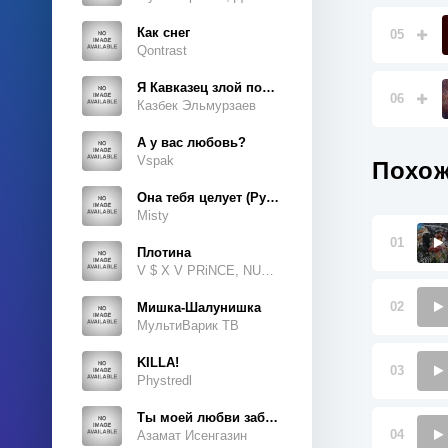
Как снег
05
Qontrast
Я Кавказец злой породы
06
Казбек Эльмурзаев
А у вас любовь?
Vspak
Похож
Она тебя целует (Руки Вверх Cover)
Misty
01
Плотина
V $ X V PRiNCE, NUKOW
02
Мишка-Шалунишка
МультиВарик ТВ
KILLA!
03
Phystredl
Ты моей любви забытая тайна
04
Азамат Исенгазин