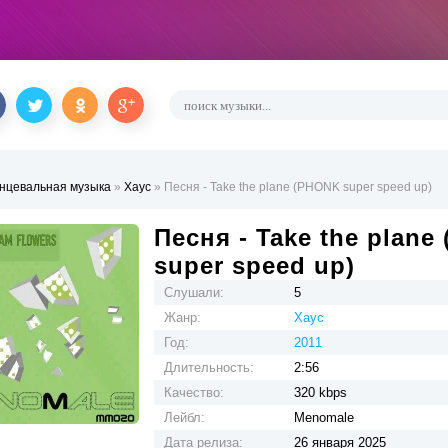
нцевальная музыка
»
Хаус
» Песня - Take the plane (PHONK super speed up)
Песня - Take the plan
super speed up)
Слушали:
5
Жанр:
Хаус
Год:
2011
Длительность:
2:56
Качество:
320 kbps
Лейбл:
Menomale
Дата релиза:
26 января 2025