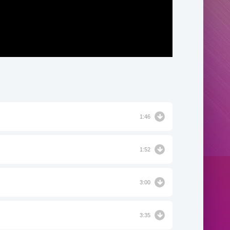
1:46
1:52
3:00
3:35