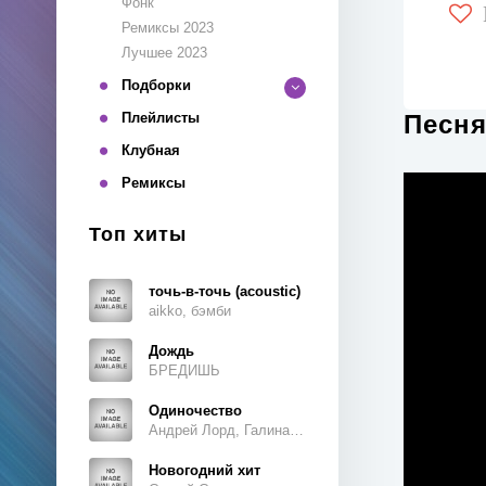
Фонк
Ремиксы 2023
Лучшее 2023
Подборки
Плейлисты
Песня
Клубная
Ремиксы
Топ хиты
точь-в-точь (acoustic)
aikko, бэмби
Дождь
БРЕДИШЬ
Одиночество
Андрей Лорд, Галина Ветошкина
Новогодний хит