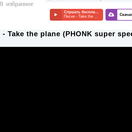
В избранное
Слушать бесплатно
Скача
Песня - Take the plane (PHONK super speed up)
 - Take the plane (PHONK super spe