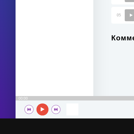
05
Комме
00:00