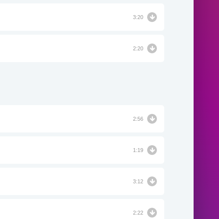
3:20
2:20
2:56
1:19
3:12
2:22