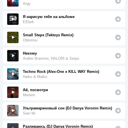
Argy
Я нарисую тебя на альбоме
ElDark
Small Steps (Tektoys Remix)
Oblomov
Никому
Andrei Brammo, HALORI & Serpo
Techno Rock (Alex-One x KILL WAY Remix)
Heiko & Maiko
Ай, посмотри
Meriem
Ультрамариновый сон (DJ Danya Voronin Remix)
Sien Mi
Разливаюсь (DJ Danya Voronin Remix)