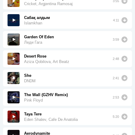
3:55
Cricket, Argjentina Ramosaj
Сабақ алдым
4:11
Islamkhan
Garden Of Eden
3:59
Леди Гага
Desert Rose
2:48
Aziza Qobilova, Art Beatz
She
2:41
DNDM
The Wall (GZHV Remix)
2:53
Pink Floyd
Taya Tere
5:20
Eden Shalev, Cafe De Anatolia
Aerodynamite