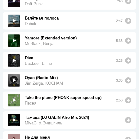
7:48
Daft Punk
Взлётная полоса
2:47
Dubak
Yamore (Extended version)
5:36
MoBlack, Benja
Diva
3:28
Backeer, Elline
Oyao (Radio Mix)
3:35
Jim Zerga, KOCHAM
Take the plane (PHONK super speed up)
2:56
Песня
Тамада (DJ GALIN Afro Mix 2024)
MiyaGi & Эндшпиль
Не для меня