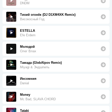
DNDM
Тихий огонёк (DJ D1XM4XK Remix)
Високосный Год
ESTELLA
Efe Erdem
Молодой
Олег Влах
Тамада (GlebAlpov Remix)
Miyagi & Эндшпиль
Инсомния
Danial
Money
Mc Bad, SLAVA CHORD
Tataki