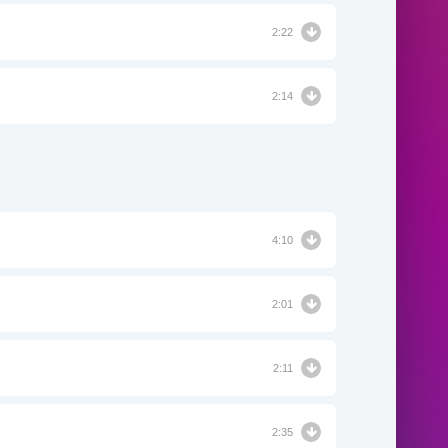
2:22
2:14
4:10
2:01
2:11
2:35