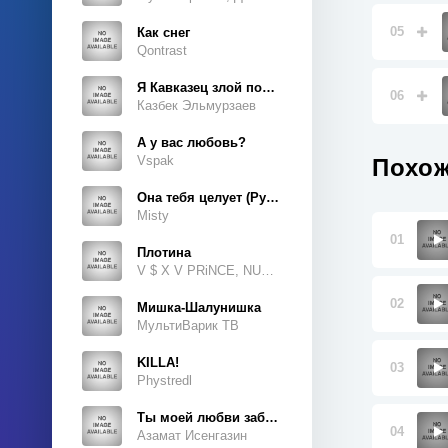
05
Как снег
Qontrast
Я Кавказец злой породы
06
Казбек Эльмурзаев
А у вас любовь?
Vspak
Похож
Она тебя целует (Руки Вверх Cover)
Misty
01
Плотина
V $ X V PRiNCE, NUKOW
02
Мишка-Шалунишка
МультиВарик ТВ
KILLA!
03
Phystredl
Ты моей любви забытая тайна
04
Азамат Исенгазин