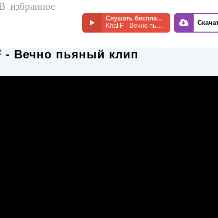
В избранное
Слушать бесплатно
Скача
KhaliF - Вечно пьяный
F - Вечно пьяный клип