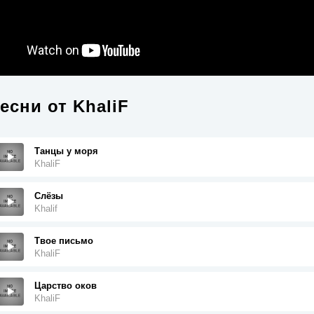
есни от
KhaliF
Танцы у моря
KhaliF
Слёзы
Khalif
Твое письмо
KhaliF
Царство оков
KhaliF