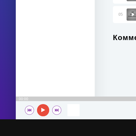
05
Комме
00:00