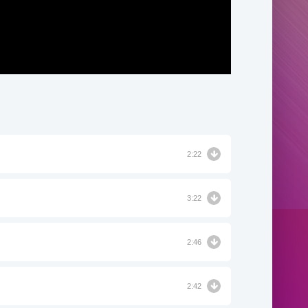
2:22
3:22
2:46
2:42