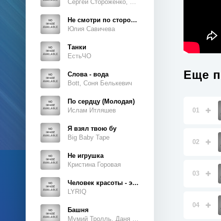
Сергей Стороженко, Люсьен
Не смотри по сторонам
Юлия Савичева
Танки
ЕстьЧО
Еще п
Слова - вода
Bott, Соня Белькевич
По сердцу (Молодая)
Ислам Итляшев
01
Я взял твою бу
Big Baby Tape
02
Не игрушка
Кристина Горовая
03
Человек красоты - это ты, это ты, это ты
LYRIQ
04
Башня
Мумий Тролль, Даня Милохин