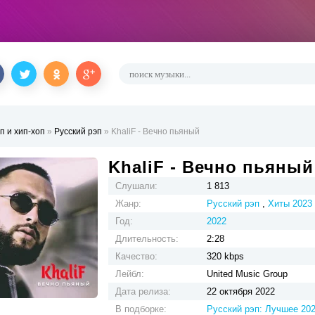
п и хип-хоп
»
Русский рэп
» KhaliF - Вечно пьяный
KhaliF - Вечно пьяный
Слушали:
1 813
Жанр:
Русский рэп
,
Хиты 2023
Год:
2022
Длительность:
2:28
Качество:
320 kbps
Лейбл:
United Music Group
Дата релиза:
22 октября 2022
В подборке:
Русский рэп: Лучшее 20