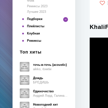
Фонк
Ремиксы 2023
Лучшее 2023
Подборки
Khali
Плейлисты
Клубная
Ремиксы
Топ хиты
точь-в-точь (acoustic)
aikko, бэмби
Дождь
БРЕДИШЬ
Одиночество
Андрей Лорд, Галина Ветошкина
Новогодний хит