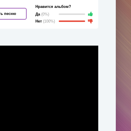
Нравится альбом?
ть песню
Да
(0%)
Нет
(100%)