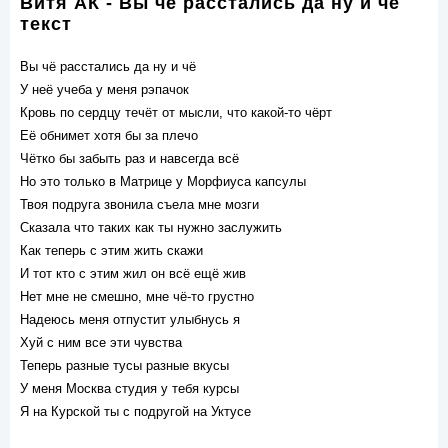
Витя АК - Вы че расстались да ну и че
текст
Вы чё расстались да ну и чё
У неё учеба у меня рэпачок
Кровь по сердцу течёт от мысли, что какой-то чёрт
Её обнимет хотя бы за плечо
Чётко бы забыть раз и навсегда всё
Но это только в Матрице у Морфиуса капсулы
Твоя подруга звонила съела мне мозги
Сказала что таких как ты нужно заслужить
Как теперь с этим жить скажи
И тот кто с этим жил он всё ещё жив
Нет мне не смешно, мне чё-то грустно
Надеюсь меня отпустит улыбнусь я
Хуй с ним все эти чувства
Теперь разные тусы разные вкусы
У меня Москва студия у тебя курсы
Я на Курской ты с подругой на Уктусе