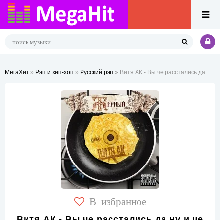
МегаХит
»
Рэп и хип-хоп
»
Русский рэп
» Витя АК - Вы че расстались да ну и че
В избранное
Витя АК - Вы че расстались да ну и че