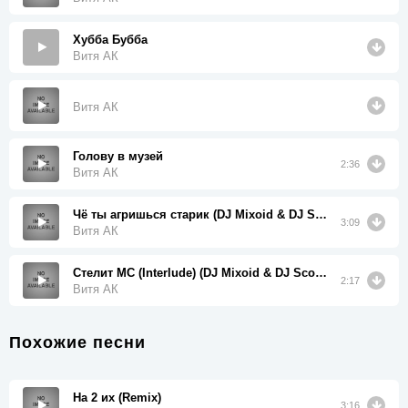
Хубба Бубба
Витя АК
Витя АК
Голову в музей
2:36
Витя АК
Чё ты агришься старик (DJ Mixoid & DJ Scoop Scratch)
3:09
Витя АК
Стелит MC (Interlude) (DJ Mixoid & DJ Scoop Scratch)
2:17
Витя АК
Похожие песни
На 2 их (Remix)
3:16