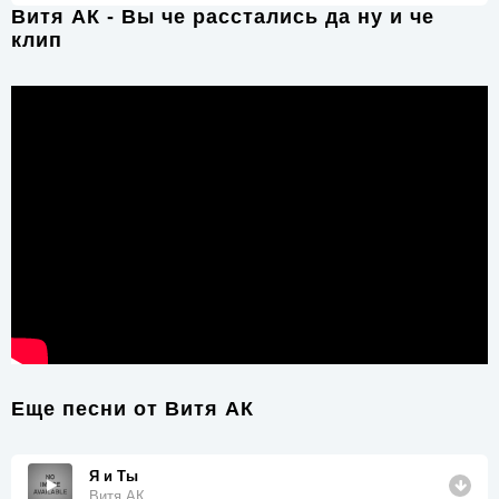
Витя АК - Вы че расстались да ну и че
клип
Еще песни от
Витя АК
Я и Ты
Витя АК