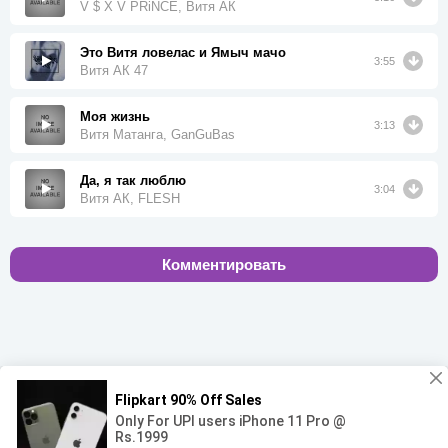
V $ X V PRiNCE, Витя АК
Это Витя ловелас и Ямыч мачо
3:55
Витя АК 47
Моя жизнь
3:13
Витя Матанга, GanGuBas
Да, я так люблю
3:04
Витя АК, FLESH
Комментировать
00:00
00:00