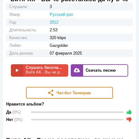
Слушали:
3
Жанр:
Русский рэп
Год:
2012
Длительность:
2:53
Качество:
320 kbps
Лейбл:
Gazgolder
Дата релиза:
07 февраля 2025
Слушать бесплатно
Скачать песню
Витя АК - Вы че расстались да ну и че
Чат-бот Телеграм
Нравится альбом?
Да
(0%)
Нет
(0%)