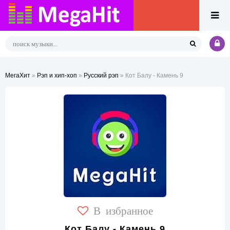
МегаХит
»
Рэп и хип-хоп
»
Русский рэп
» Кот Балу - Камень 9
В избранное
Кот Балу - Камень 9