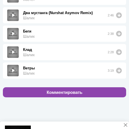
Два мустанга (Nurshat Asymov Remix)
2:46
Шалих
Беги
2:38
Шалих
Клад
2:28
Шалих
Ветры
3:19
Шалих
Комментировать