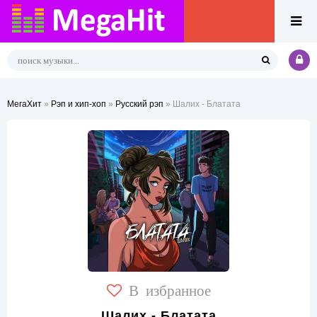
МегаХит
»
Рэп и хип-хоп
»
Русский рэп
» Шалих - Блатата
В избранное
Шалих - Блатата