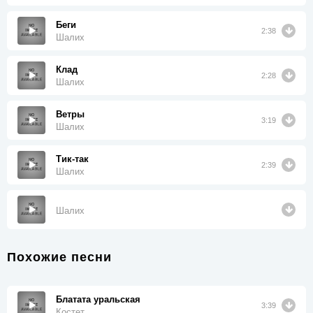
Беги
2:38
Шалих
Клад
2:28
Шалих
Ветры
3:19
Шалих
Тик-так
2:39
Шалих
Шалих
Похожие песни
Блатата уральская
3:39
Костет