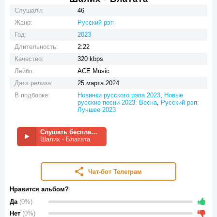
Слушали:
46
Жанр:
Русский рэп
Год:
2023
Длительность:
2:22
Качество:
320 kbps
Лейбл:
ACE Music
Дата релиза:
25 марта 2024
В подборке:
Новинки русского рэпа 2023
,
Новые
русские песни 2023: Весна
,
Русский рэп:
Лучшее 2023
Слушать бесплатно
Шалих - Блатата
Чат-бот Телеграм
Нравится альбом?
Да
(0%)
Нет
(0%)