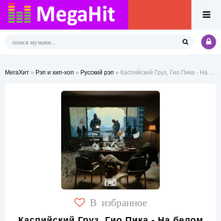
МегаХит
»
Рэп и хип-хоп
»
Русский рэп
» Каспийский Груз, Гио Пика - На белом (Remix)
В избранное
Каспийский Груз, Гио Пика - На белом