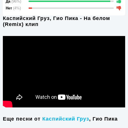
Да
(96%)
Нет
(4%)
Каспийский Груз, Гио Пика - На белом
(Remix) клип
Еще песни от
Каспийский Груз
, Гио Пика