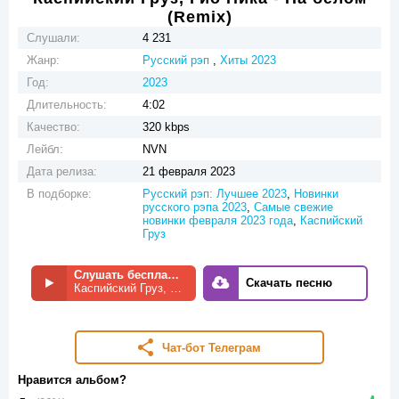
(Remix)
Слушали:
4 231
Жанр:
Русский рэп
,
Хиты 2023
Год:
2023
Длительность:
4:02
Качество:
320 kbps
Лейбл:
NVN
Дата релиза:
21 февраля 2023
В подборке:
Русский рэп: Лучшее 2023
,
Новинки
русского рэпа 2023
,
Самые свежие
новинки февраля 2023 года
,
Каспийский
Груз
Слушать бесплатно
Скачать песню
Каспийский Груз, Гио Пика - На белом (Remix)
Чат-бот Телеграм
Нравится альбом?