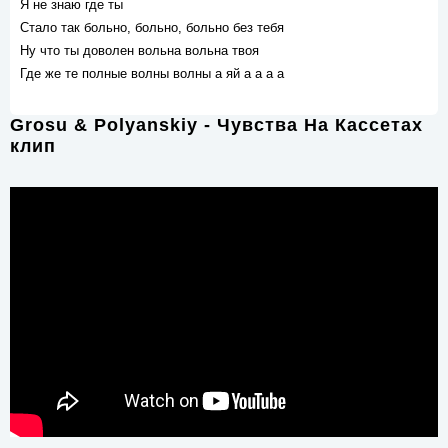
Я не знаю где ты
Стало так больно, больно, больно без тебя
Ну что ты доволен вольна вольна твоя
Где же те полные волны волны а яй а а а а
Grosu & Polyanskiy - Чувства На Кассетах
клип