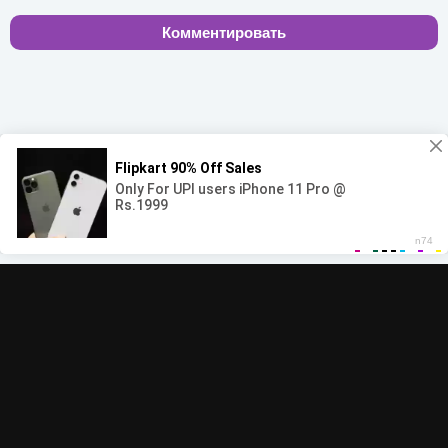
Комментировать
00:00
00:00
© 2022-2026 MegaHit.org
Обратная связь
По всем вопросам - adm.dmca@gmail.com
Скачать бесплатную музыку - mp3uk.org