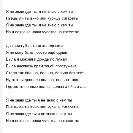
Я не знаю где ты, я не знаю с кем ты
Пьешь ли ты вино или куришь сигареты
Я не знаю где ты, я не знаю с кем ты
Но я сохраню наши чувства на кассетах
Да твои губы стали холодными
Я не могу быть просто еще одним
Была я мокрая и дождь по лужам
Была насквозь прям тобой простужена
Стало так больно, больно, больно без тебя
Ну что ты доволен вольна, вольна твоя
Где же те полные волны, волны а яй а а а а
Я не знаю где ты я не знаю с кем ты
Пьешь ли ты вино или куришь сигареты
Я не знаю где ты я не знаю с кем ты
Но я сохраню наши чувства на кассетах