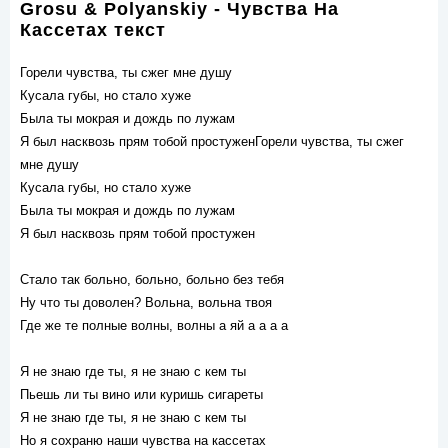
Grosu & Polyanskiy - Чувства На
Кассетах текст
Горели чувства, ты сжег мне душу
Кусала губы, но стало хуже
Была ты мокрая и дождь по лужам
Я был насквозь прям тобой простуженГорели чувства, ты сжег
мне душу
Кусала губы, но стало хуже
Была ты мокрая и дождь по лужам
Я был насквозь прям тобой простужен
Стало так больно, больно, больно без тебя
Ну что ты доволен? Вольна, вольна твоя
Где же те полные волны, волны а яй а а а а
Я не знаю где ты, я не знаю с кем ты
Пьешь ли ты вино или куришь сигареты
Я не знаю где ты, я не знаю с кем ты
Но я сохраню наши чувства на кассетах