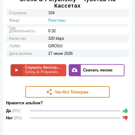
Кассетах
Слушали:
104
Жанр:
Рингтоны
Год:
Длительность:
0:32
Качество:
320 kbps
Лейбл:
GROSU
Дата релиза:
27 июня 2026
Слушать бесплатно
Скачать песню
Grosu & Polyanskiy - Чувства На Кассетах
Чат-бот Телеграм
Нравится альбом?
Да
(0%)
Нет
(0%)