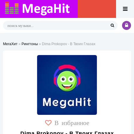
МегаХит
»
Рингтоны
» Dima Prokopov - В Твоих Глазах
В избранное
Dima Prokopov - В Твоих Глазах