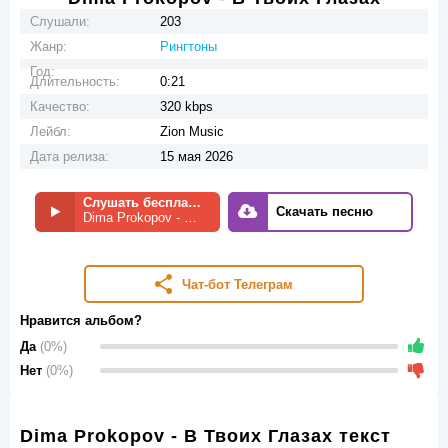
Слушали:
203
Жанр:
Рингтоны
Год:
Длительность:
0:21
Качество:
320 kbps
Лейбл:
Zion Music
Дата релиза:
15 мая 2026
Слушать бесплатно
Скачать песню
Dima Prokopov - В Твоих Глазах
Чат-бот Телеграм
Нравится альбом?
Да
(0%)
Нет
(0%)
Dima Prokopov - В Твоих Глазах текст