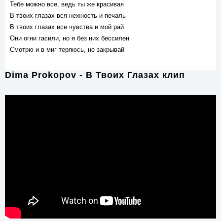
Тебе можно все, ведь ты же красивая
В твоих глазах вся нежность и печаль
В твоих глазах все чувства и мой рай
Они огни гасили, но я без них бессилен
Смотрю и в миг теряюсь, не закрывай
Dima Prokopov - В Твоих Глазах клип