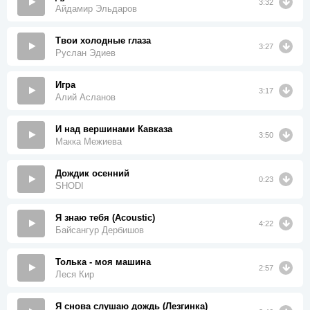
3:32
Айдамир Эльдаров
Твои холодные глаза
3:27
Руслан Эдиев
Игра
3:17
Алий Асланов
И над вершинами Кавказа
3:50
Макка Межиева
Дождик осенний
0:23
SHODI
Я знаю тебя (Acoustic)
4:22
Байсангур Дербишов
Толька - моя машина
2:57
Леся Кир
Я снова слушаю дождь (Лезгинка)