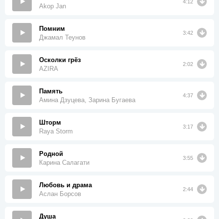
4:12
Akop Jan
Помним
3:42
Джамал Теунов
Осколки грёз
2:02
AZIRA
Память
4:37
Амина Дзуцева, Зарина Бугаева
Шторм
3:17
Raya Storm
Родной
3:55
Карина Салагати
Любовь и драма
2:44
Аслан Борсов
Душа