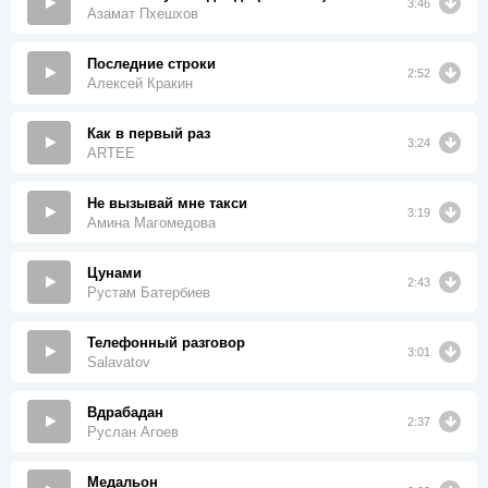
3:46
Азамат Пхешхов
Последние строки
2:52
Алексей Кракин
Как в первый раз
3:24
ARTEE
Не вызывай мне такси
3:19
Амина Магомедова
Цунами
2:43
Рустам Батербиев
Телефонный разговор
3:01
Salavatov
Вдрабадан
2:37
Руслан Агоев
Медальон