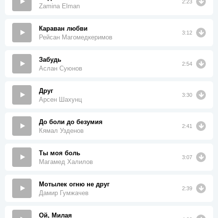
2:23
Zamina Elman
Караван любви
3:12
Рейсан Магомедкеримов
Забудь
2:54
Аслан Суюнов
Друг
3:30
Арсен Шахунц
До боли до безумия
2:41
Кямал Узденов
Ты моя боль
3:07
Магамед Халилов
Мотылек огню не друг
2:39
Дамир Гумжачев
Ой, Милая