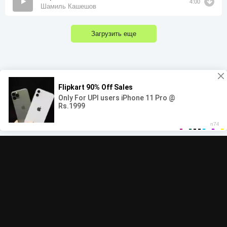
4:00
Шамиль Кашешов
Загрузить еще
00:00
00:00
© 2022-2026 MegaHit.org
Обратная связь
По всем вопросам - adm.dmca@gmail.com
Скачать бесплатную музыку - mp3uk.org