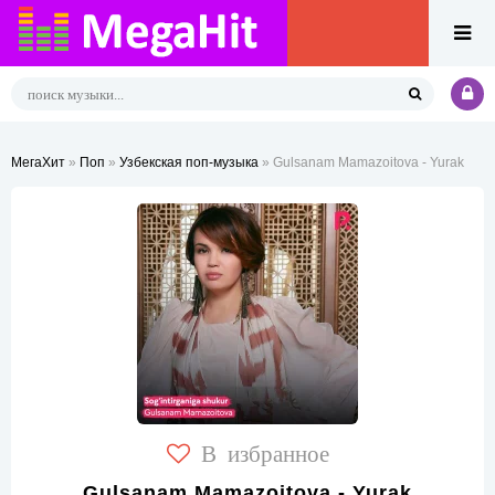
МегаХит
»
Поп
»
Узбекская поп-музыка
» Gulsanam Mamazoitova - Yurak
В избранное
Gulsanam Mamazoitova - Yurak