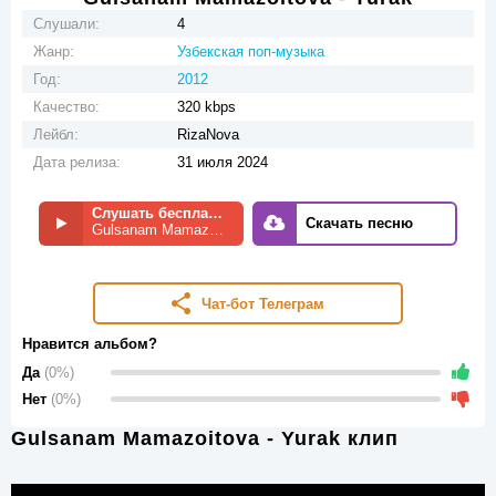
Слушали:
4
Жанр:
Узбекская поп-музыка
Год:
2012
Качество:
320 kbps
Лейбл:
RizaNova
Дата релиза:
31 июля 2024
Слушать бесплатно
Скачать песню
Gulsanam Mamazoitova - Yurak
Чат-бот Телеграм
Нравится альбом?
Да
(0%)
Нет
(0%)
Gulsanam Mamazoitova - Yurak клип