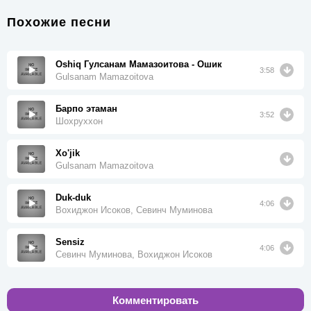
Похожие песни
Oshiq Гулсанам Мамазоитова - Ошик
3:58
Gulsanam Mamazoitova
Барпо этаман
3:52
Шохруххон
Xo'jik
Gulsanam Mamazoitova
Duk-duk
4:06
Вохиджон Исоков, Севинч Муминова
Sensiz
4:06
Севинч Муминова, Вохиджон Исоков
Комментировать