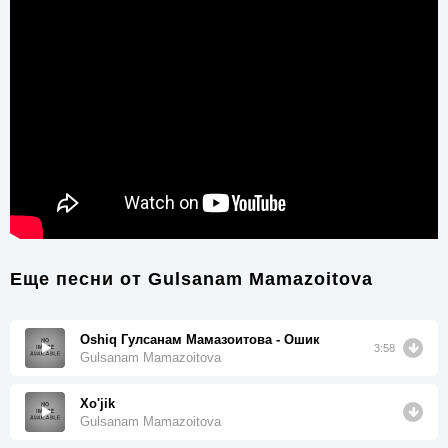
Еще песни от
Gulsanam Mamazoitova
Oshiq Гулсанам Мамазоитова - Ошик
3:58
Gulsanam Mamazoitova
Xo'jik
Gulsanam Mamazoitova