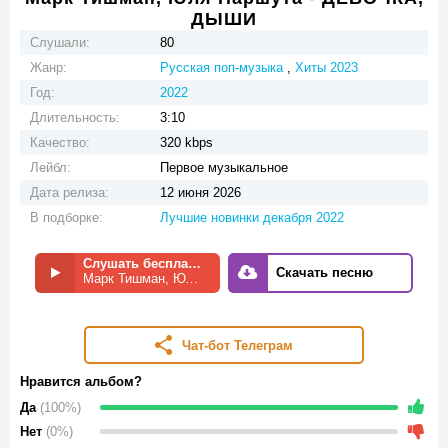
ДЫШИ
Слушали:
80
Жанр:
Русская поп-музыка
,
Хиты 2023
Год:
2022
Длительность:
3:10
Качество:
320 kbps
Лейбл:
Первое музыкальное
Дата релиза:
12 июня 2026
В подборке:
Лучшие новинки декабря 2022
Слушать бесплатно
Скачать песню
Марк Тишман, Юля Паршута - ДЕВОЧКА, ДЫШИ
Чат-бот Телеграм
Нравится альбом?
Да
(100%)
Нет
(0%)