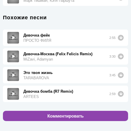
Марк Тишман, Юля Паршута
Похожие песни
Девочка фейк
2:55
ПРОСТО ФИЛЯ
Девочка-Москва (Felix Felicis Remix)
3:30
MiZavi, Adamyan
Это твоя жизнь
3:45
TARABAROVA
Девочка бомба (R7 Remix)
2:59
ARTEES
Комментировать