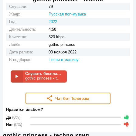
Слушали:
79
Жанр:
Русская поп-музыка
Год:
2022
Длительность:
4:58
Качество:
320 kbps
Лейбл:
gothic princess
Дата релиза:
03 ноября 2022
В подборке:
Песни в машину
Слушать бесплатно
gothic princess - techno
Чат-бот Телеграм
Нравится альбом?
Да
(0%)
Нет
(0%)
gothic princess - techno клип