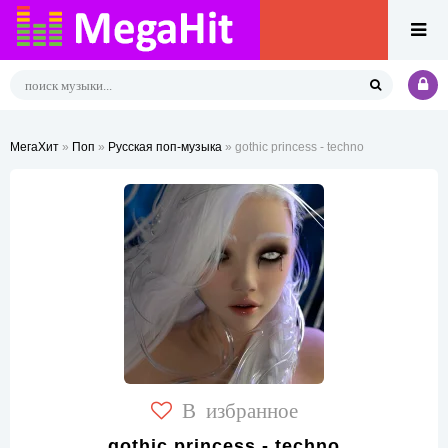
МегаХит
»
Поп
»
Русская поп-музыка
» gothic princess - techno
В избранное
gothic princess - techno