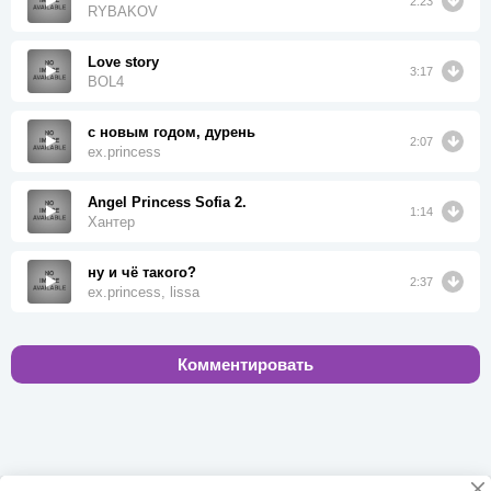
2:23
RYBAKOV
Love story
3:17
BOL4
с новым годом, дурень
2:07
ex.princess
Angel Princess Sofia 2.
1:14
Хантер
ну и чё такого?
2:37
ex.princess, lissa
Комментировать