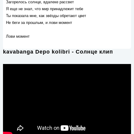
Загорелось солнце, вдалеке рассвет
Я еще не знал, что мир принадлежит тебе
Ты показала мне, как звёзды обретают цвет
Не беги за прошлым, и лови момент
Лови момент
kavabanga Depo kolibri - Солнце клип