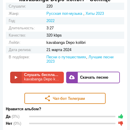
Слушали:
220
Жанр:
Русская поп-музыка
,
Хиты 2023
Год:
2022
Длительность:
3:27
Качество:
320 kbps
Лейбл:
kavabanga Depo kolibri
Дата релиза:
21 марта 2024
В подборке:
Песни о путешествиях
,
Лучшие песни
2023
Слушать бесплатно
Скачать песню
kavabanga Depo kolibri - Солнце
Чат-бот Телеграм
Нравится альбом?
Да
(0%)
Нет
(0%)