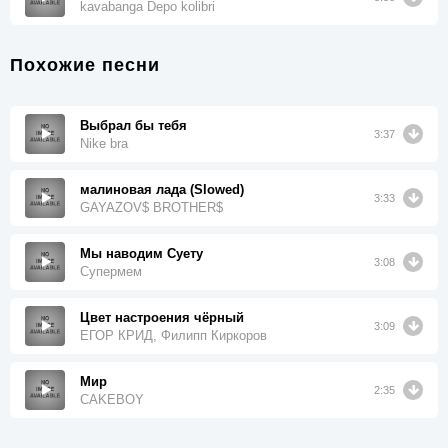
kavabanga Depo kolibri
Похожие песни
Выбрал бы тебя
3:37
Nike bra
малиновая лада (Slowed)
3:33
GAYAZOV$ BROTHER$
Мы наводим Суету
3:08
Супермем
Цвет настроения чёрный
3:09
ЕГОР КРИД, Филипп Киркоров
Мир
2:35
CAKEBOY