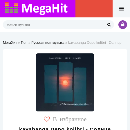
МегаХит
»
Поп
»
Русская поп-музыка
» kavabanga Depo kolibri - Солнце
В избранное
kavabanga Depo kolibri - Солнце