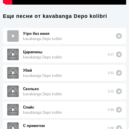
Еще песни от
kavabanga Depo kolibri
Утро без меня
kavabanga Depo kolibri
Царапины
4:17
kavabanga Depo kolibri
Убей
3:31
kavabanga Depo kolibri
Сколько
3:12
kavabanga Depo kolibri
Спайс
3:30
kavabanga Depo kolibri
С приветом
3:38