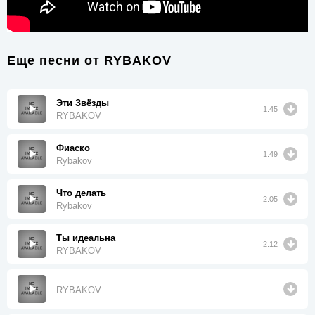
Еще песни от
RYBAKOV
Эти Звёзды
1:45
RYBAKOV
Фиаско
1:49
Rybakov
Что делать
2:05
Rybakov
Ты идеальна
2:12
RYBAKOV
RYBAKOV