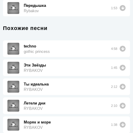
Передышка
1:53
Rybakov
Похожие песни
techno
4:58
gothic princess
Эти Звёзды
1:45
RYBAKOV
Ты идеальна
2:12
RYBAKOV
Летели дни
2:10
RYBAKOV
Моряк и море
1:38
RYBAKOV