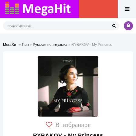
МегаХит
»
Поп
»
Русская поп-музыка
» RYBAKOV - My Princess
В избранное
RYBAKOV - My Princess