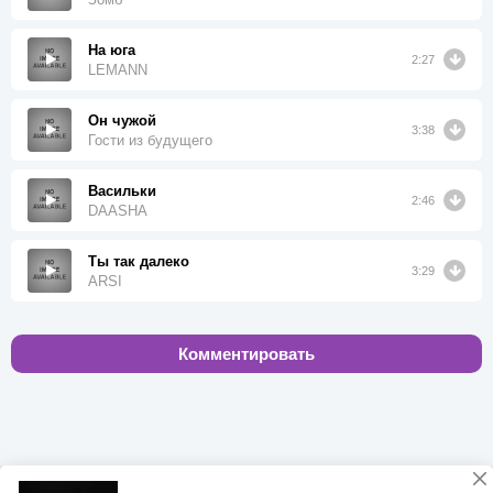
На юга
2:27
LEMANN
Он чужой
3:38
Гости из будущего
Васильки
2:46
DAASHA
Ты так далеко
3:29
ARSI
Комментировать