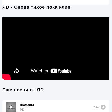
ЯD - Снова тихое пока клип
Еще песни от
ЯD
Шаманы
2:44
ЯD