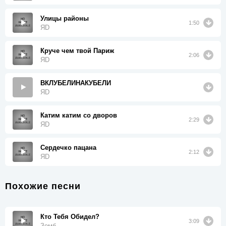
Улицы районы
1:50
ЯD
Круче чем твой Париж
2:06
ЯD
ВКЛУБЕЛИНАКУБЕЛИ
ЯD
Катим катим со дворов
2:29
ЯD
Сердечко пацана
2:12
ЯD
Похожие песни
Кто Тебя Обидел?
3:09
Зомб