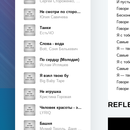
Сергей Стороженко, Люсьен
И пусть
Говори 
Не смотри по сторонам
Бескон
Юлия Савичева
Говори 
Танки
Говори 
ЕстьЧО
Я с то
Самые 
Слова - вода
Я — тв
Bott, Соня Белькевич
Самые 
По сердцу (Молодая)
Я с то
Ислам Итляшев
Самые 
Я — тв
Я взял твою бу
Big Baby Tape
Говори 
Говори 
Не игрушка
Кристина Горовая
REFLE
Человек красоты - это ты, это ты, это ты
LYRIQ
Башня
Мумий Тролль, Даня Милохин