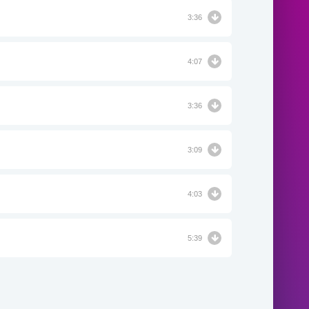
3:36
4:07
3:36
3:09
4:03
5:39