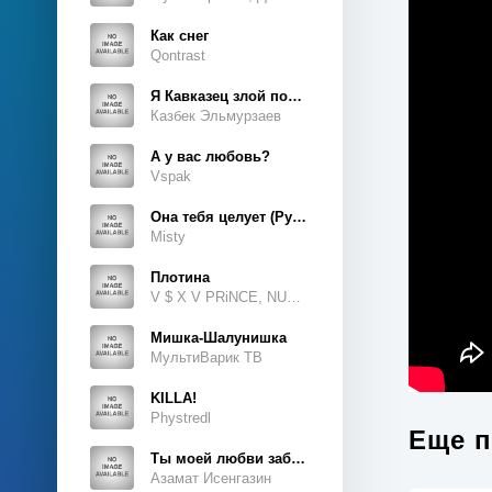
Как снег
Qontrast
Я Кавказец злой породы
Казбек Эльмурзаев
А у вас любовь?
Vspak
Она тебя целует (Руки Вверх Cover)
Misty
Плотина
V $ X V PRiNCE, NUKOW
Мишка-Шалунишка
МультиВарик ТВ
KILLA!
Phystredl
Еще п
Ты моей любви забытая тайна
Азамат Исенгазин