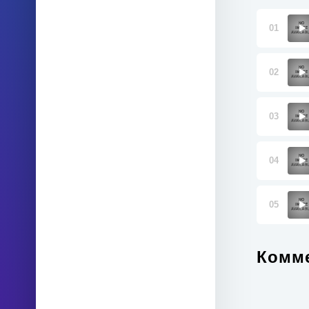
01
02
03
04
05
Комме