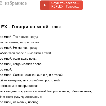
В избранное
Слушать бесплатно
REFLEX - Говори со мной
EX - Говори со мной текст
со мной. Так люблю, когда
ь ты что-то, но просто так.
со мной. Не молчи, прошу.
юблю твой голос с мыслями в такт!
со мной, если даже ночь.
со мной, когда молчат слова.
со мной,
со мной. Самые нежные ночи и дни с тобой.
бой — женщина, ты со мной — просто мой.
нежные мне говори слова:
оя женщина, и кружится голова! Говори со мной, обнимай меня;
блю твою руку чувствовать я.
со мной, не молчи, прошу;