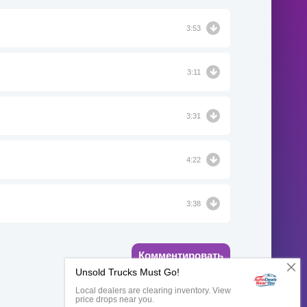
3:53
3:11
3:31
4:22
3:38
Комментировать