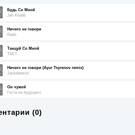
Будь Со Мной
Jah Khalib
Ничего не говори
Rado
Танцуй Со Мной
TAET
Ничего не говори (Ayur Tsyrenov remix)
Jackdawson
Он чужой
Гости из будущего
нтарии (0)