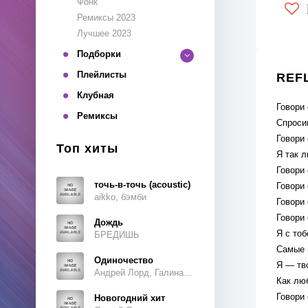
Фонк
Ремиксы 2023
Лучшее 2023
Подборки
Плейлисты
REFL
Клубная
Говори 
Ремиксы
Спросиш
Говори 
Топ хиты
Я так л
Говори 
точь-в-точь (acoustic)
Говори 
aikko, бэмби
Говори 
Говори 
Дождь
Я с то
БРЕДИШЬ
Самые 
Одиночество
Я — тв
Андрей Лорд, Галина Ветошкина
Как лю
Говори 
Новогодний хит