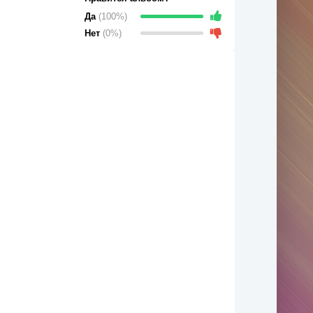
Да
(100%)
Нет
(0%)