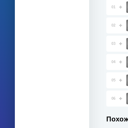
01
02
03
04
05
06
Похож