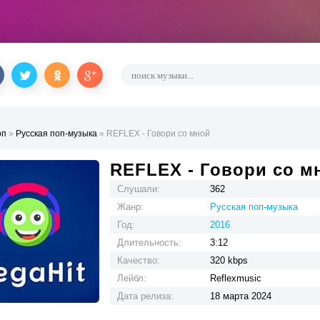
оп
»
Русская поп-музыка
» REFLEX - Говори со мной
REFLEX - Говори со м
Слушали:
362
Жанр:
Русская поп-музыка
Год:
2016
Длительность:
3:12
Качество:
320 kbps
Лейбл:
Reflexmusic
Дата релиза:
18 марта 2024