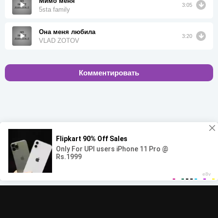
Мимо меня
3:05
5sta family
Она меня любила
3:20
VLAD ZOTOV
Комментировать
00:00
00:00