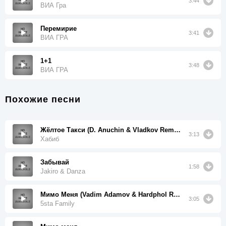
3:44
ВИА Гра
Перемирие
3:41
ВИА ГРА
1+1
3:48
ВИА ГРА
Похожие песни
Жёлтое Такси (D. Anuchin & Vladkov Remix)
3:13
Хабиб
Забывай
1:58
Jakiro & Danza
Мимо Меня (Vadim Adamov & Hardphol Remix)
3:05
5sta Family