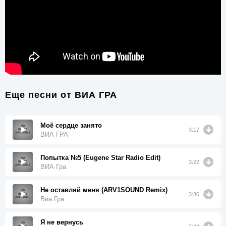
Еще песни от
ВИА ГРА
Моё сердце занято
3:17
ВИА ГРА
Попытка №5 (Eugene Star Radio Edit)
3:22
ВИА Гра
Не оставляй меня (ARV1SOUND Remix)
3:30
Виа Гра
Я не вернусь