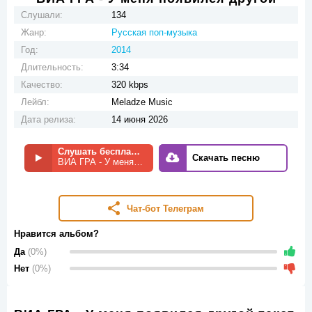
Слушали:
134
Жанр:
Русская поп-музыка
Год:
2014
Длительность:
3:34
Качество:
320 kbps
Лейбл:
Meladze Music
Дата релиза:
14 июня 2026
Слушать бесплатно
Скачать песню
ВИА ГРА - У меня появился другой
Чат-бот Телеграм
Нравится альбом?
Да
(0%)
Нет
(0%)