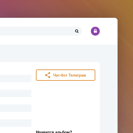
Чат-бот Телеграм
Нравится альбом?