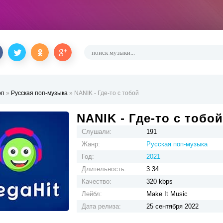
оп
»
Русская поп-музыка
» NANIK - Где-то с тобой
NANIK - Где-то с тобой
Слушали:
191
Жанр:
Русская поп-музыка
Год:
2021
Длительность:
3:34
Качество:
320 kbps
Лейбл:
Make It Music
Дата релиза:
25 сентября 2022