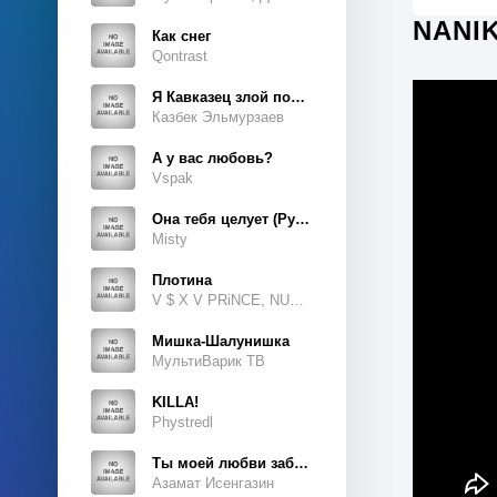
NANIK
Как снег
Qontrast
Я Кавказец злой породы
Казбек Эльмурзаев
А у вас любовь?
Vspak
Она тебя целует (Руки Вверх Cover)
Misty
Плотина
V $ X V PRiNCE, NUKOW
Мишка-Шалунишка
МультиВарик ТВ
KILLA!
Phystredl
Ты моей любви забытая тайна
Азамат Исенгазин