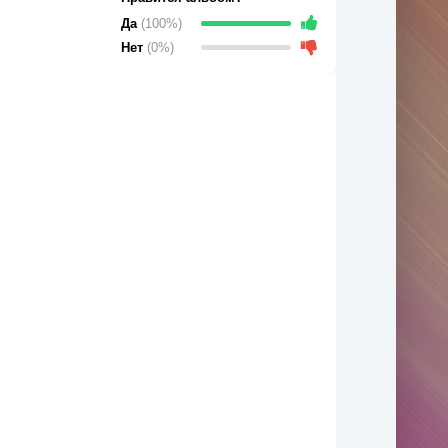
Да
(100%)
Нет
(0%)