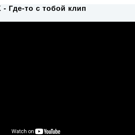
 - Где-то с тобой клип