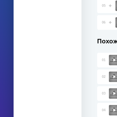
05
06
Похож
01
02
03
04