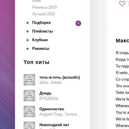
Фонк
Ремиксы 2023
Лучшее 2023
Подборки
Плейлисты
Клубная
Макс
Ремиксы
Я откр
Когда т
Топ хиты
Ты пад
Я небо 
точь-в-точь (acoustic)
Со сто
aikko, бэмби
Это ис
Тебя лю
Дождь
БРЕДИШЬ
We’re fe
Whenev
Одиночество
You’re 
Андрей Лорд, Галина Ветошкина
We’re fe
Новогодний хит
Whenev