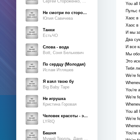
Сергей Стороженко, Люсьен
You all
Пульс 
Не смотри по сторонам
Хаос в
Юлия Савичева
Хаос в
Танки
И мы з
ЕстьЧО
Два су
И все к
Слова - вода
Bott, Соня Белькевич
Мы обо
Это ис
По сердцу (Молодая)
Тебя лю
Ислам Итляшев
We’re fe
Я взял твою бу
Whenev
Big Baby Tape
You’re 
We’re fe
Не игрушка
Кристина Горовая
Whenev
You all
Человек красоты - это ты, это ты, это ты
We’re fe
LYRIQ
Whenev
Башня
You’re 
Мумий Тролль, Даня Милохин