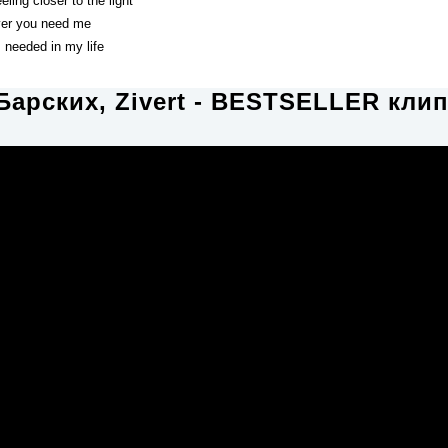
eling closer to the light
er уou need me
I needed in my life
Барских, Zivert - BESTSELLER кли