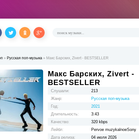
оп
»
Русская поп-музыка
» Макс Барских, Zivert - BESTSELLER
Макс Барских, Zivert -
BESTSELLER
Слушали:
213
Жанр:
Русская поп-музыка
Год:
2021
Длительность:
3:43
Качество:
320 kbps
Лейбл:
Pervoe muzykalnoeSony
Дата релиза:
04 июля 2026