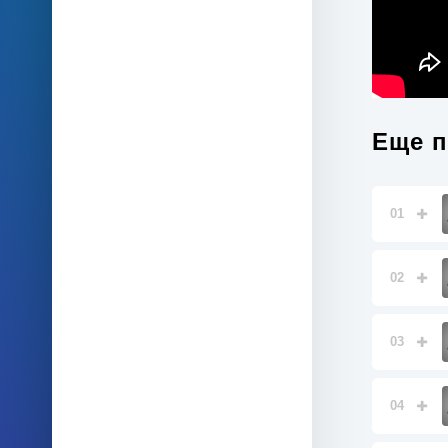
Еще п
01
02
03
04