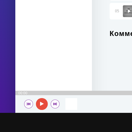
05
Комме
00:00