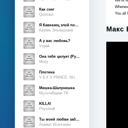
We’re fe
Whenev
Как снег
You all 
Qontrast
Я Кавказец злой породы
Макс 
Казбек Эльмурзаев
А у вас любовь?
Vspak
Она тебя целует (Руки Вверх Cover)
Misty
Плотина
V $ X V PRiNCE, NUKOW
Мишка-Шалунишка
МультиВарик ТВ
KILLA!
Phystredl
Ты моей любви забытая тайна
Азамат Исенгазин