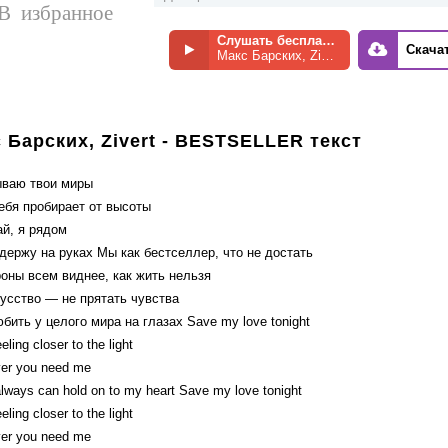
В избранное
Слушать бесплатно
Скача
Макс Барских, Zivert - BESTSELLER
 Барских, Zivert - BESTSELLER текст
ываю твои миры
ебя пробирает от высоты
ай, я рядом
держу на руках Мы как бестселлер, что не достать
роны всем виднее, как жить нельзя
кусство — не прятать чувства
бить у целого мира на глазах Save my love tonight
eling closer to the light
er you need me
always can hold on to my heart Save my love tonight
eling closer to the light
er уou need me