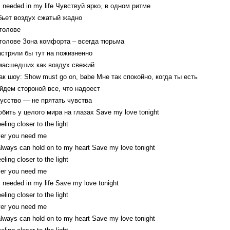
 I needed in my life Чувствуй ярко, в одном ритме
бьет воздух сжатый жадно
 голове
 голове Зона комфорта – всегда тюрьма
астряли бы тут на пожизненно
масшедших как воздух свежий
ак шоу: Show must go on, babe Мне так спокойно, когда ты есть
йдем стороной все, что надоест
кусство — не прятать чувства
бить у целого мира на глазах Save my love tonight
eling closer to the light
er you need me
always can hold on to my heart Save my love tonight
eling closer to the light
er уou need me
 I needed in my life Save my love tonight
eling closer to the light
er you need me
always can hold on to my heart Save my love tonight