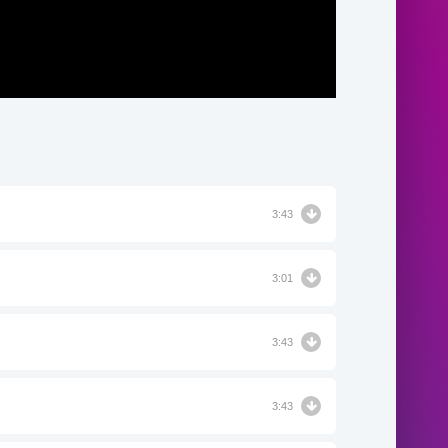
3:43
3:01
3:43
3:43