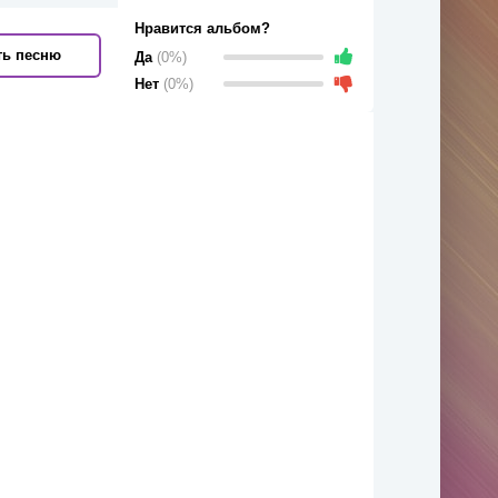
Нравится альбом?
ть песню
Да
(0%)
Нет
(0%)