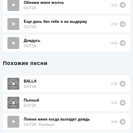
Обними меня молча
3:23
GUT1K
Еще день без тебя я не выдержу
2:32
GUT1K
Дождусь
4:16
GUT1K
Похожие песни
BALLA
2:35
GUT1K
Пьяный
2:11
GUT1K
Помни меня когда выпадет дождь
3:01
GUT1K, Коляныч