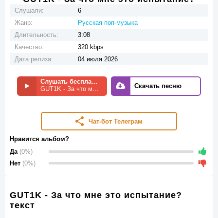
Слушали:
6
Жанр:
Русская поп-музыка
Длительность:
3:08
Качество:
320 kbps
Дата релиза:
04 июля 2026
Слушать бесплатно
Скачать песню
GUT1K - За что мне это испытание?
Чат-бот Телеграм
Нравится альбом?
Да
(0%)
Нет
(0%)
GUT1K - За что мне это испытание?
текст