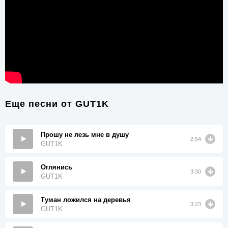
Еще песни от
GUT1K
Прошу не лезь мне в душу
2:54
GUT1K
Оглянись
3:30
GUT1K
Туман ложился на деревья
3:23
GUT1K