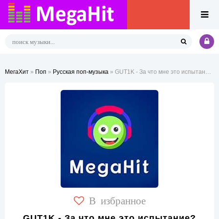
МегаХит
»
Поп
»
Русская поп-музыка
» GUT1K - За что мне это испытание?
В избранное
GUT1K - За что мне это испытание?