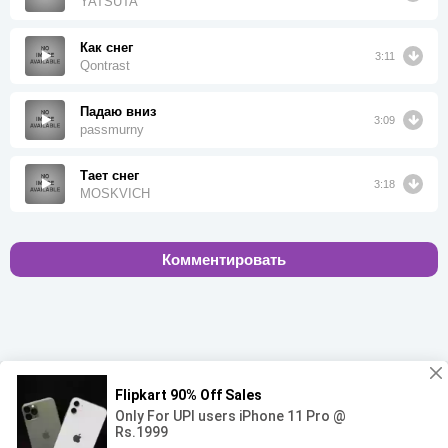
YATSUTA
Как снег
3:11
Qontrast
Падаю вниз
3:09
passmurny
Тает снег
3:18
MOSKVICH
Комментировать
00:00
00:00