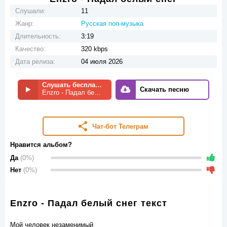
Слушали:
11
Жанр:
Русская поп-музыка
Длительность:
3:19
Качество:
320 kbps
Дата релиза:
04 июля 2026
Слушать бесплатно
Скачать песню
Enzro - Падал белый снег
Чат-бот Телеграм
Нравится альбом?
Да
(0%)
Нет
(0%)
Enzro - Падал белый снег текст
Мой человек незаменимый