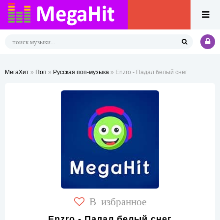
МегаХит
»
Поп
»
Русская поп-музыка
» Enzro - Падал белый снег
В избранное
Enzro - Падал белый снег