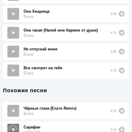
Она Хищница
3:58
Enzro
Она такая (Налей мне бармен от души)
4:31
Enzro
Не отпускай меня
3:39
Enzro
Все смотрят на тебя
4:39
Enzro
Похожие песни
Чёрные глаза (Enzro Remix)
4:31
Enzro
Сарафан
3:31