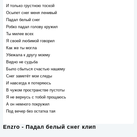
И только грустною тоской
Осыпет снег меня ленивый
Падал белый снег
Робко падал голову кружил
Ты милее всех
Я своей любимой говорил
Как же ты могла
Убежала к другу моему
Видно не судьба
Было сбыться счастью нашему
Снег заметёт мои следы
И навсегда я потеряюсь
В чужом пространстве пустоты
Я не вернусь с тобой прощаюсь
А он немного покружил
Под вечер без остатка тая
Enzro - Падал белый снег клип