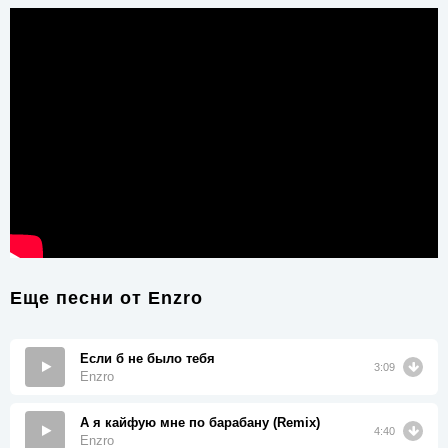
Еще песни от
Enzro
Если б не было тебя
3:09
Enzro
А я кайфую мне по барабану (Remix)
4:40
Enzro