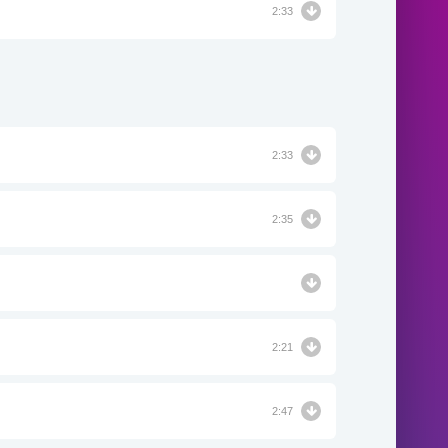
2:33
2:33
2:35
2:21
2:47