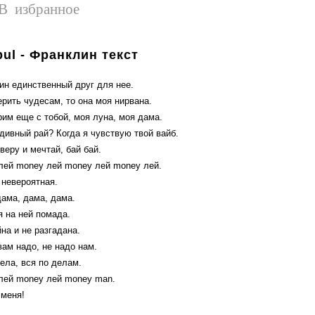
В избранное
ul - Франклин текст
ин единственный друг для нее.
рить чудесам, то она моя нирвана.
рим еще с тобой, моя луна, моя дама.
дивный рай? Когда я чувствую твой вайб.
веру и мечтай, бай бай.
лей money лей money лей money лей.
невероятная.
дама, дама, дама.
я на ней помада.
на и не разгадана.
вам надо, не надо нам.
ела, вся по делам.
лей money лей money man.
 меня!