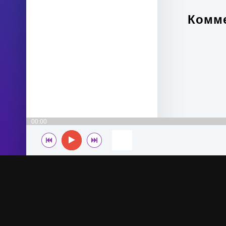
Комме
00:00
© 2022-2026 MegaHit.org
По всем вопросам - adm.dmca@gmail.com