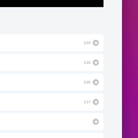
2:33
1:20
2:05
1:17