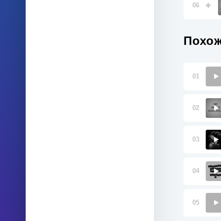
06
Похож
01
02
03
04
05