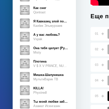
Как снег
Qontrast
Еще п
Я Кавказец злой породы
Казбек Эльмурзаев
01
А у вас любовь?
Vspak
Она тебя целует (Руки Вверх Cover)
02
Misty
Плотина
03
V $ X V PRiNCE, NUKOW
Мишка-Шалунишка
МультиВарик ТВ
04
KILLA!
Phystredl
05
Ты моей любви забытая тайна
Азамат Исенгазин