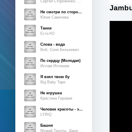
Сергей Стороженко, Люсьен
Jambu
Не смотри по сторонам
Юлия Савичева
Танки
ЕстьЧО
Слова - вода
Bott, Соня Белькевич
По сердцу (Молодая)
Ислам Итляшев
Я взял твою бу
Big Baby Tape
Не игрушка
Кристина Горовая
Человек красоты - это ты, это ты, это ты
LYRIQ
Башня
Мумий Тролль, Даня Милохин