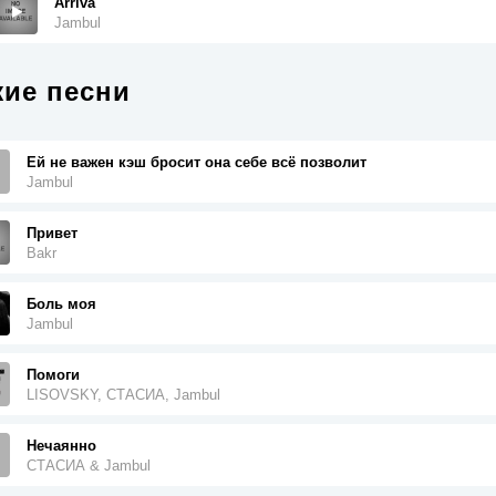
Arriva
Jambul
ие песни
Ей не важен кэш бросит она себе всё позволит
Jambul
Привет
Bakr
Боль моя
Jambul
Помоги
LISOVSKY, СТАСИА, Jambul
Нечаянно
СТАСИА & Jambul