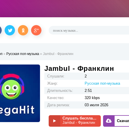
оп
»
Русская поп-музыка
» Jambul - Франклин
Jambul - Франклин
Слушали:
2
Жанр:
Русская поп-музыка
Длительность:
2:51
Качество:
320 kbps
Дата релиза:
03 июля 2026
Слушать бесплатно
Скача
Jambul - Франклин