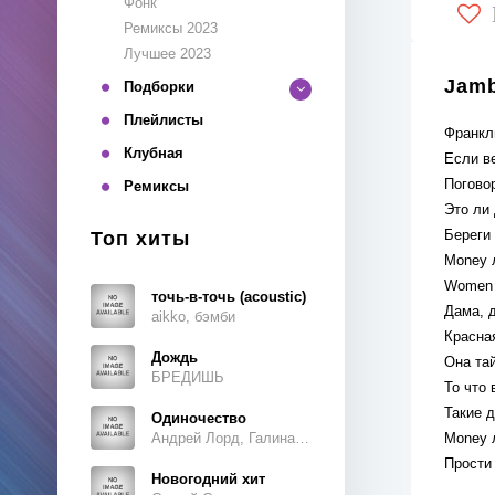
Фонк
Ремиксы 2023
Лучшее 2023
Jamb
Подборки
Плейлисты
Франкл
Клубная
Если ве
Погово
Ремиксы
Это ли 
Береги 
Топ хиты
Money 
Women 
точь-в-точь (acoustic)
Дама, 
aikko, бэмби
Красна
Дождь
Она тай
БРЕДИШЬ
То что 
Такие д
Одиночество
Андрей Лорд, Галина Ветошкина
Money 
Прости
Новогодний хит