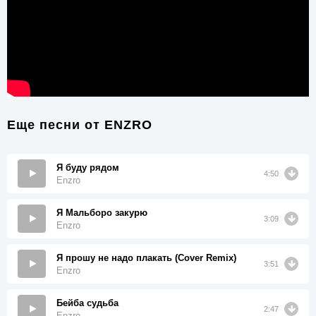
Еще песни от
ENZRO
Я буду рядом
4:50
Enzro
Я Мальборо закурю
3:09
Enzro
Я прошу не надо плакать (Cover Remix)
3:51
Enzro
Бейба судьба
2:47
Enzro