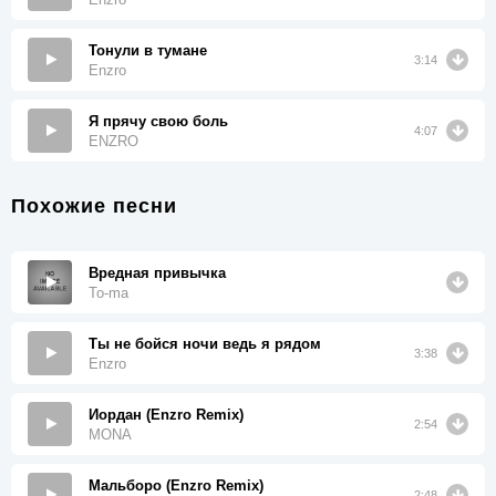
Тонули в тумане
3:14
Enzro
Я прячу свою боль
4:07
ENZRO
Похожие песни
Вредная привычка
To-ma
Ты не бойся ночи ведь я рядом
3:38
Enzro
Иордан (Enzro Remix)
2:54
MONA
Мальборо (Enzro Remix)
2:48