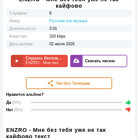
кайфово
Слушали:
8
Жанр:
Русская поп-музыка
Длительность:
3:01
Качество:
320 kbps
Дата релиза:
02 июля 2026
Слушать бесплатно
Скачать песню
ENZRO - Мне без тебя уже не так кайфово
Чат-бот Телеграм
Нравится альбом?
Да
(0%)
Нет
(0%)
ENZRO - Мне без тебя уже не так
кайфово текст