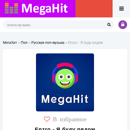
МегаХит
»
Поп
»
Русская поп-музыка
» Enzro - Я буду рядом
В избранное
Enzro - Я буду рядом