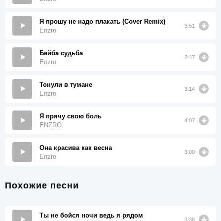
Я прошу не надо плакать (Cover Remix)
3:51
Enzro
Бейба судьба
2:47
Enzro
Тонули в тумане
3:14
Enzro
Я прячу свою боль
4:07
ENZRO
Она красива как весна
3:00
Enzro
Похожие песни
Ты не бойся ночи ведь я рядом
3:38