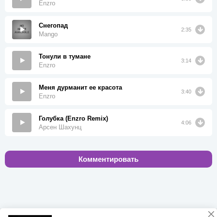
Enzro
Снегопад
2:35
Mango
Тонули в тумане
3:14
Enzro
Меня дурманит ее красота
3:40
Enzro
Голубка (Enzro Remix)
4:06
Арсен Шахунц
Комментировать