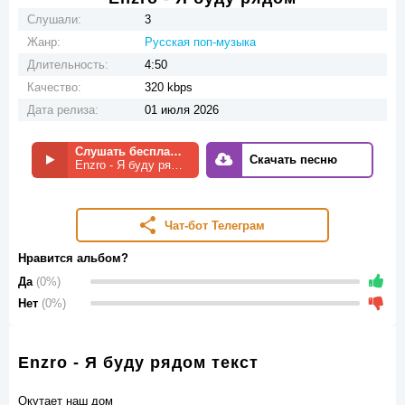
Слушали:
3
Жанр:
Русская поп-музыка
Длительность:
4:50
Качество:
320 kbps
Дата релиза:
01 июля 2026
Слушать бесплатно
Скачать песню
Enzro - Я буду рядом
Чат-бот Телеграм
Нравится альбом?
Да
(0%)
Нет
(0%)
Enzro - Я буду рядом текст
Окутает наш дом