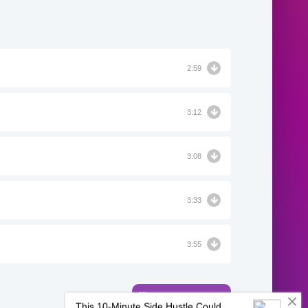
2:59
3:12
3:08
3:33
3:55
Комментировать