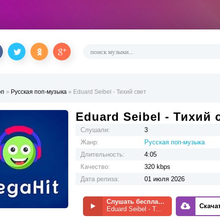
оп
»
Русская поп-музыка
» Eduard Seibel - Тихий свет
Eduard Seibel - Тихий 
Слушали:
3
Жанр:
Русская поп-музыка
Длительность:
4:05
Качество:
320 kbps
Дата релиза:
01 июля 2026
Слушать бесплатно
Скача
Eduard Seibel - Тихий свет