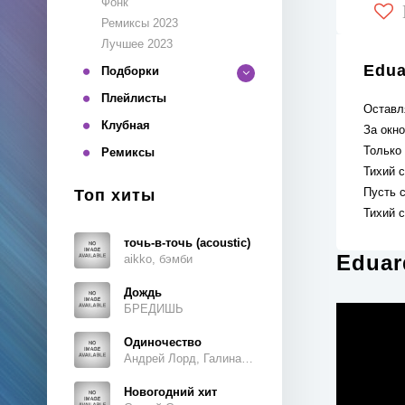
Фонк
Ремиксы 2023
Лучшее 2023
Edua
Подборки
Плейлисты
Оставл
Клубная
За окн
Только
Ремиксы
Тихий с
Пусть с
Топ хиты
Тихий с
точь-в-точь (acoustic)
Eduar
aikko, бэмби
Дождь
БРЕДИШЬ
Одиночество
Андрей Лорд, Галина Ветошкина
Новогодний хит