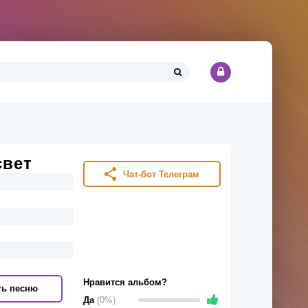
свет
Чат-бот Телеграм
Нравится альбом?
ть песню
Да
(0%)