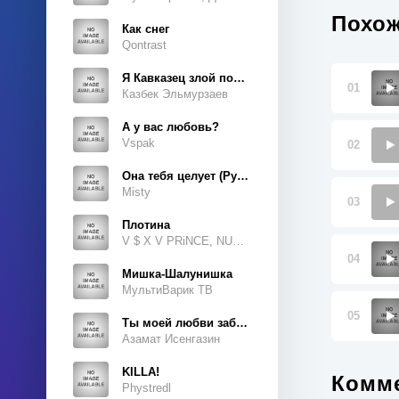
Похож
Как снег
Qontrast
Я Кавказец злой породы
01
Казбек Эльмурзаев
А у вас любовь?
Vspak
02
Она тебя целует (Руки Вверх Cover)
Misty
03
Плотина
V $ X V PRiNCE, NUKOW
04
Мишка-Шалунишка
МультиВарик ТВ
05
Ты моей любви забытая тайна
Азамат Исенгазин
KILLA!
Комме
Phystredl