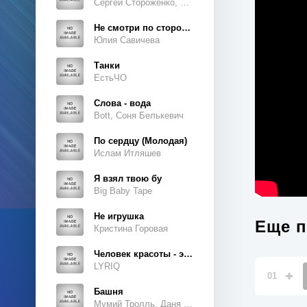
Сергей Стороженко, Люсьен
Не смотри по сторонам
Юлия Савичева
Танки
ЕстьЧО
Слова - вода
Bott, Соня Белькевич
По сердцу (Молодая)
Ислам Итляшев
Я взял твою бу
Big Baby Tape
Не игрушка
Еще п
Кристина Горовая
Человек красоты - это ты, это ты, это ты
LYRIQ
01
Башня
Мумий Тролль, Даня Милохин