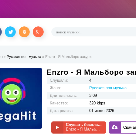
оп
»
Русская поп-музыка
» Enzro - Я Мальборо закурю
Enzro - Я Мальборо з
Слушали:
4
Жанр:
Русская поп-музыка
Длительность:
3:09
Качество:
320 kbps
Дата релиза:
01 июля 2026
Слушать бесплатно
Скача
Enzro - Я Мальборо закурю