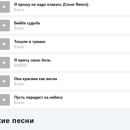
Я прошу не надо плакать (Cover Remix)
Enzro
Бейба судьба
Enzro
Тонули в тумане
Enzro
Я прячу свою боль
ENZRO
Она красива как весна
Enzro
Пусть передаст на небеса
Enzro
ие песни