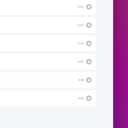
3:51
2:47
3:14
4:07
3:00
3:40