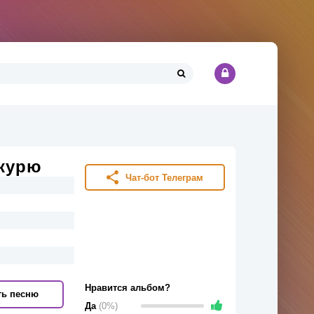
акурю
Чат-бот Телеграм
Нравится альбом?
ть песню
Да
(0%)