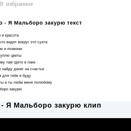
В избранное
o - Я Мальборо закурю текст
 и красота
что видят вокруг это суета
рю и позвоню
куплю цветы
ву там гдето в паке
 найду денег на счастье
м для тебя я буду
 ты а ты люби меня полюбому
боро закурю
 - Я Мальборо закурю клип