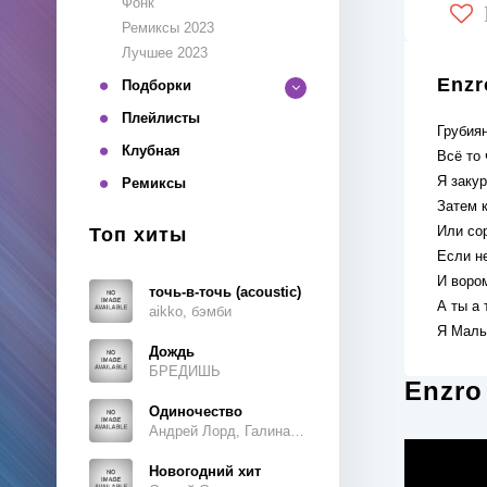
Фонк
Ремиксы 2023
Лучшее 2023
Enzr
Подборки
Плейлисты
Грубиян
Клубная
Всё то 
Я заку
Ремиксы
Затем 
Или сор
Топ хиты
Если не
И воро
точь-в-точь (acoustic)
А ты а
aikko, бэмби
Я Маль
Дождь
БРЕДИШЬ
Enzro
Одиночество
Андрей Лорд, Галина Ветошкина
Новогодний хит