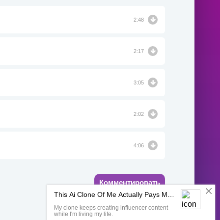
2:48
2:17
3:05
2:02
4:06
Комментировать