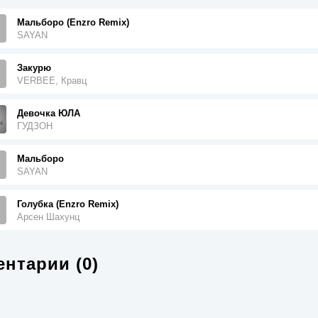
Мальборо (Enzro Remix)
SAYAN
Закурю
VERBEE, Кравц
Девочка ЮЛА ‍
ГУДЗОН
Мальборо
SAYAN
Голубка (Enzro Remix)
Арсен Шахунц
нтарии (0)