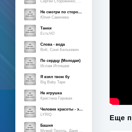
Сергей Стороженко, Люсьен
Не смотри по сторонам
Юлия Савичева
Танки
ЕстьЧО
Слова - вода
Bott, Соня Белькевич
По сердцу (Молодая)
Ислам Итляшев
Я взял твою бу
Big Baby Tape
Не игрушка
Кристина Горовая
Человек красоты - это ты, это ты, это ты
LYRIQ
Еще п
Башня
Мумий Тролль, Даня Милохин