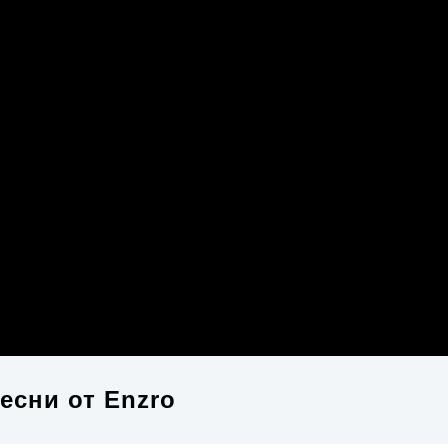
есни от
Enzro