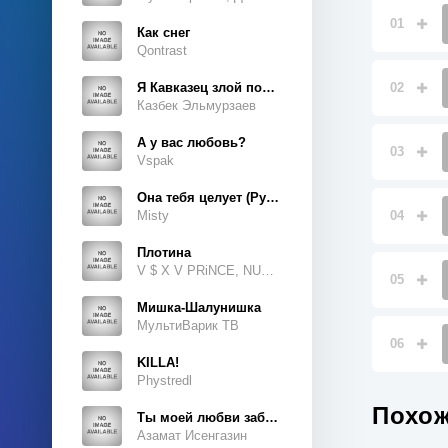
01
Как снег
Qontrast
Я Кавказец злой породы
02
Казбек Эльмурзаев
А у вас любовь?
03
Vspak
Она тебя целует (Руки Вверх Cover)
Misty
04
Плотина
V $ X V PRiNCE, NUKOW
05
Мишка-Шалунишка
МультиВарик ТВ
06
KILLA!
Phystredl
Похож
Ты моей любви забытая тайна
Азамат Исенгазин