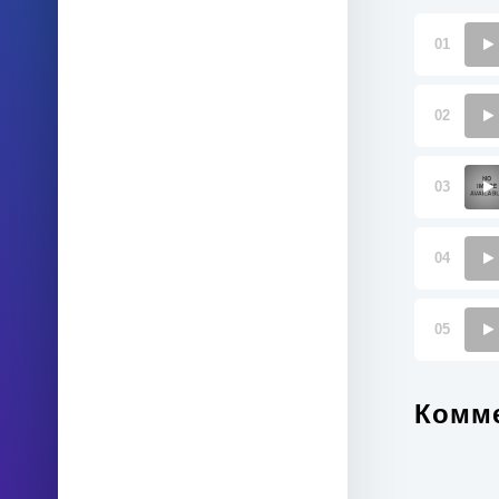
01
02
03
04
05
Комме