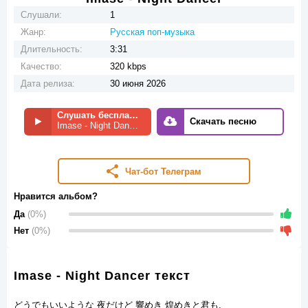
Слушали:
1
Жанр:
Русская поп-музыка
Длительность:
3:31
Качество:
320 kbps
Дата релиза:
30 июня 2026
Слушать бесплатно
Скачать песню
Imase - Night Dancer
Чат-бот Телеграм
Нравится альбом?
Да
(0%)
Нет
(0%)
Imase - Night Dancer текст
どうでもいいような 夜だけど 響めき 煌めきと君も.