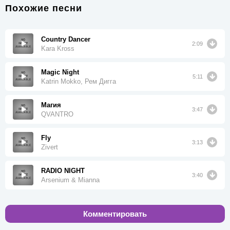
Похожие песни
Country Dancer
2:09
Kara Kross
Magic Night
5:11
Katrin Mokko, Рем Дигга
Магия
3:47
QVANTRO
Fly
3:13
Zivert
RADIO NIGHT
3:40
Arsenium & Mianna
Комментировать