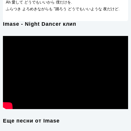
Ah 愛して どうでもいいから 僕だけを.
ふらつき よろめきながらも "踊ろう どうでもいいような 夜だけど.
Imase - Night Dancer клип
Еще песни от
Imase