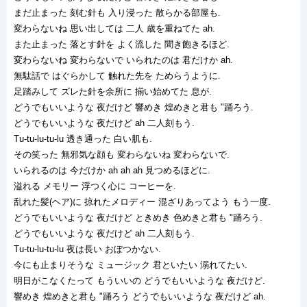
まだ止まった 刻む針も 入り浸った 散らかる部屋も.
変わらないね 思い出しては 二人 歳を重ねてた ah.
また止まった 落とす針を よく流した 聞き飽きるほど.
変わらないね 変わらないで いられたのは 君だけか ah.
無駄話で はぐらかして 触れた先を ためらうように.
足踏みして ズレた針を余所に 揃い始めてた 息が.
どうでもいいような 夜だけど 響めき 煌めきと君も "踊ろう.
どうでもいいような 夜だけど ah 二人刻もう.
Tu-tu-lu-tu-lu 透き通った 白い肌も.
その笑った 無邪気な顔も 変わらないね 変わらないで.
いられるのは 今だけか ah ah ah 見つめるほどに.
溢れる メモリー 浮つく心に コーヒーを.
乱れた髪(ヘア)に 掠れたメロディー 混ざりあってよう もう一度.
どうでもいいような 夜だけど ときめき 色めきと君も "踊ろう.
どうでもいいような 夜だけど ah 二人刻もう.
Tu-tu-lu-tu-lu 夜は長い おぼつかない.
今にも止まりそうな ミュージック 君といたい 溺れてたい.
明日がこなくたって もういいの どうでもいいような 夜だけど.
響めき 煌めきと君も "踊ろう どうでもいいような 夜だけど ah.