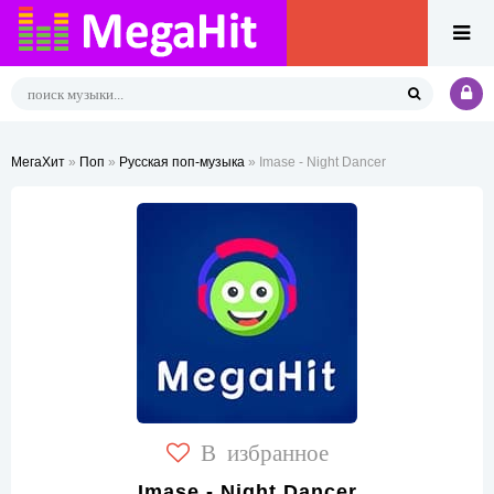
МегаХит
»
Поп
»
Русская поп-музыка
» Imase - Night Dancer
В избранное
Imase - Night Dancer