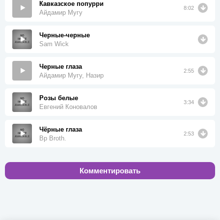
Кавказское попурри
8:02
Айдамир Мугу
Черные-черные
Sam Wick
Черные глаза
2:55
Айдамир Мугу, Назир
Розы белые
3:34
Евгений Коновалов
Чёрные глаза
2:53
Bp Broth.
Комментировать