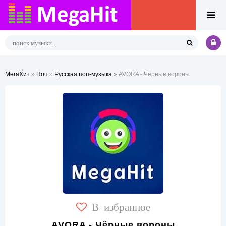
МегаХит
»
Поп
»
Русская поп-музыка
» AVORA - Чёрные вороны
В избранное
AVORA - Чёрные вороны