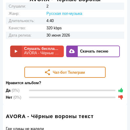
Слушали:
2
Жанр:
Русская поп-музыка
Длительность:
4:40
Качество:
320 kbps
Дата релиза:
30 июня 2026
Слушать бесплатно
Скачать песню
AVORA - Чёрные вороны
Чат-бот Телеграм
Нравится альбом?
Да
(0%)
Нет
(0%)
AVORA - Чёрные вороны текст
Где улицы не жалели