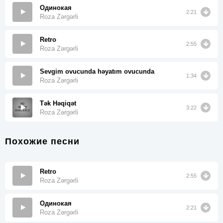
Одинокая
2:21
Roza Zərgərli
Retro
2:55
Roza Zərgərli
Sevgim ovucunda həyatım ovucunda
1:34
Roza Zərgərli
Tək Həqiqət
3:22
Roza Zərgərli
Похожие песни
Retro
2:55
Roza Zərgərli
Одинокая
2:21
Roza Zərgərli