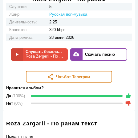
Слушали:
5
Жанр:
Русская поп-музыка
Длительность:
2:25
Качество:
320 kbps
Дата релиза:
28 июня 2026
Слушать бесплатно
Скачать песню
Roza Zərgərli - По ранам
Чат-бот Телеграм
Нравится альбом?
Да
(100%)
Нет
(0%)
Roza Zərgərli - По ранам текст
Пылал, пылал.