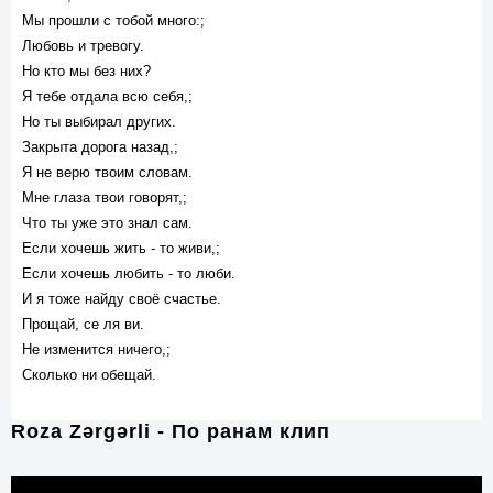
Мы прошли с тобой много:;
Любовь и тревогу.
Но кто мы без них?
Я тебе отдала всю себя,;
Но ты выбирал других.
Закрыта дорога назад,;
Я не верю твоим словам.
Мне глаза твои говорят,;
Что ты уже это знал сам.
Если хочешь жить - то живи,;
Если хочешь любить - то люби.
И я тоже найду своё счастье.
Прощай, се ля ви.
Не изменится ничего,;
Сколько ни обещай.
Roza Zərgərli - По ранам клип