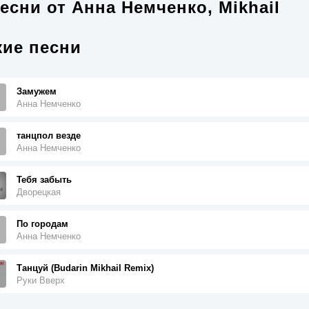
есни от
Анна Немченко, Mikhail
ие песни
Замужем
Анна Немченко
танцпол везде
Анна Немченко
Тебя забыть
Дворецкая
По городам
Анна Немченко
Танцуй (Budarin Mikhail Remix)
Руки Вверх