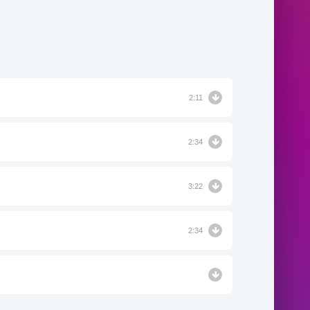
2:11
2:34
3:22
2:34