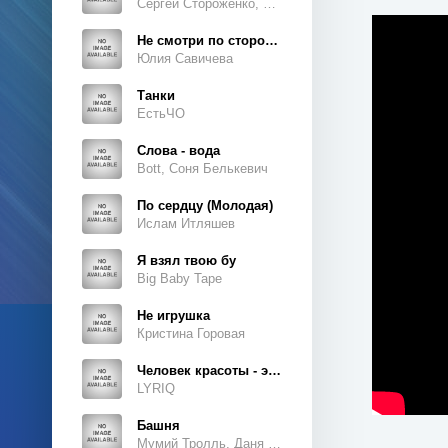
Сергей Стороженко, Люсьен
Не смотри по сторонам
Юлия Савичева
Танки
ЕстьЧО
Слова - вода
Bott, Соня Белькевич
По сердцу (Молодая)
Ислам Итляшев
Я взял твою бу
Big Baby Tape
Не игрушка
Кристина Горовая
Человек красоты - это ты, это ты, это ты
LYRIQ
Башня
Мумий Тролль, Даня Милохин