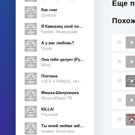
Еще п
Как снег
Qontrast
Похож
Я Кавказец злой породы
Казбек Эльмурзаев
01
А у вас любовь?
Vspak
Она тебя целует (Руки Вверх Cover)
02
Misty
Плотина
03
V $ X V PRiNCE, NUKOW
Мишка-Шалунишка
МультиВарик ТВ
04
KILLA!
Phystredl
05
Ты моей любви забытая тайна
Азамат Исенгазин