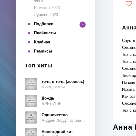
Фонк
Ремиксы 2023
Лучшее 2023
Подборки
Анна
Плейлисты
Спустя 
Клубная
Сложне
Ремиксы
Тех с к
Тех с к
Топ хиты
Сложне
Твой ар
точь-в-точь (acoustic)
Но мне
aikko, бэмби
Искать 
Как ост
Дождь
Сложне
БРЕДИШЬ
Тех с к
Одиночество
Андрей Лорд, Галина Ветошкина
Анна 
Новогодний хит