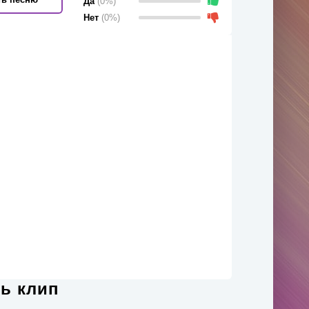
Да
(0%)
Нет
(0%)
ть клип