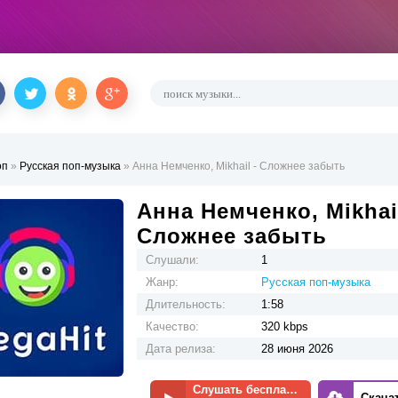
оп
»
Русская поп-музыка
» Анна Немченко, Mikhail - Сложнее забыть
Анна Немченко, Mikhail
Сложнее забыть
Слушали:
1
Жанр:
Русская поп-музыка
Длительность:
1:58
Качество:
320 kbps
Дата релиза:
28 июня 2026
Слушать бесплатно
Скача