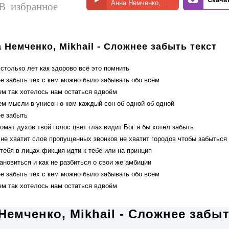
Анна Немченко, Mikhail - Сложнее забыть
В избранное
 Немченко, Mikhail - Сложнее забыть текст
столько лет как здорово всё это помнить
е забыть тех с кем можно было забывать обо всём
ем так хотелось нам остаться вдвоём
ем мысли в унисон о ком каждый сон об одной об одной
е забыть
омат духов твой голос цвет глаз видит Бог я бы хотел забыть
 не хватит слов пропущенных звонков не хватит городов чтобы забыться
тебя в лицах фикция идти к тебе или на принцип
ановиться и как не разбиться о свои же амбиции
е забыть тех с кем можно было забывать обо всём
ем так хотелось нам остаться вдвоём
Немченко, Mikhail - Сложнее забы