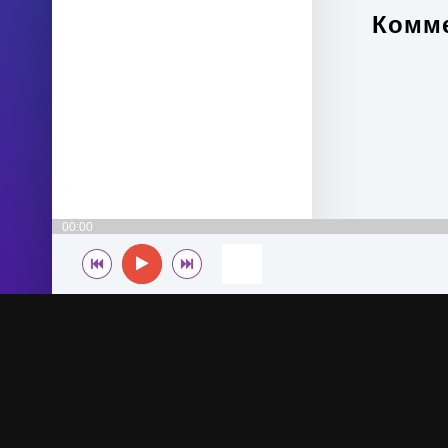
Комме
00:00
© 2022-2026 MegaHit.org
По всем вопросам - adm.dmca@gmail.com
Скачать бесплатную музыку - mp3uk.org