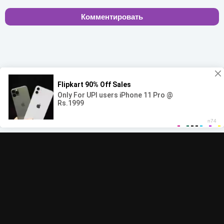
Комментировать
00:00
00:00
© 2022-2026 MegaHit.org
Обратная связь
По всем вопросам - adm.dmca@gmail.com
Скачать бесплатную музыку - mp3uk.org