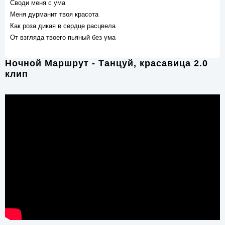
Своди меня с ума
Меня дурманит твоя красота
Как роза дикая в сердце расцвела
От взгляда твоего пьяный без ума
Ночной Маршрут - Танцуй, красавица 2.0
клип