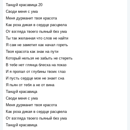
Танцуй красавица 20
Своди меня с ума
Меня дурманит твоя красота
Как роза дикая в сердце расцвела
От взгляда твоего пьяный без ума
Ты так желанная что слов не найти
Я сам не заметил как начал гореть
Твоя красота как знак на пути
Который нельзя не забыть не стереть
В тебе нет глянца блеска на показ
И я пропал от глубины твоих глаз
И пусть сердце мое не знает сна
Я пьян от тебя а не от вина
Танцуй красавица
Своди меня с ума
Меня дурманит твоя красота
Как роза дикая в сердце расцвела
От взгляда твоего пьяный без ума
Танцуй красавица