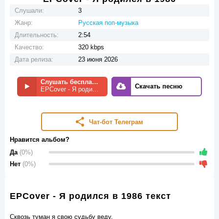
Слушали:
3
Жанр:
Русская поп-музыка
Длительность:
2:54
Качество:
320 kbps
Дата релиза:
23 июня 2026
Слушать бесплатно
Скачать песню
EPCover - Я родился в 1986
Чат-бот Телеграм
Нравится альбом?
Да
(0%)
Нет
(0%)
EPCover - Я родился в 1986 текст
Сквозь туман я свою судьбу веду.