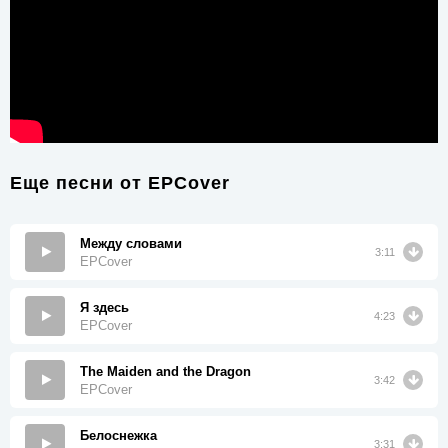
Еще песни от
EPCover
Между словами
3:11
EPCover
Я здесь
4:23
EPCover
The Maiden and the Dragon
3:42
EPCover
Белоснежка
3:31