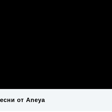
есни от
Aneya