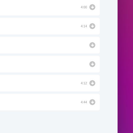
4:00
4:14
4:12
4:44