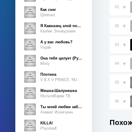
01
Как снег
Qontrast
Я Кавказец злой породы
02
Казбек Эльмурзаев
А у вас любовь?
03
Vspak
Она тебя целует (Руки Вверх Cover)
Misty
04
Плотина
V $ X V PRiNCE, NUKOW
05
Мишка-Шалунишка
МультиВарик ТВ
06
Ты моей любви забытая тайна
Азамат Исенгазин
Похож
KILLA!
Phystredl