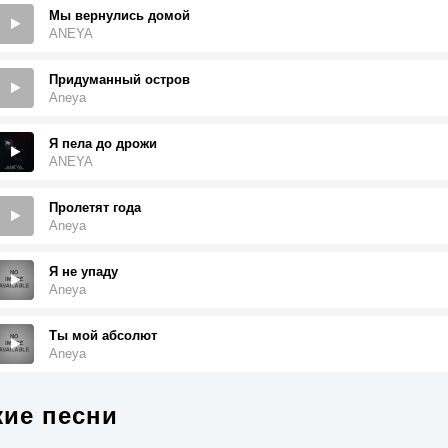
Мы вернулись домой
ANEYA
Придуманный остров
Aneya
Я пела до дрожи
ANEYA
Пролетят года
Aneya
Я не упаду
Aneya
Ты мой абсолют
Aneya
ие песни