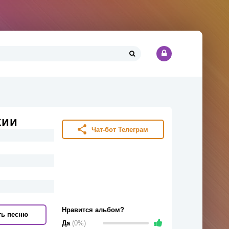
хии
Чат-бот Телеграм
Нравится альбом?
ть песню
Да
(0%)