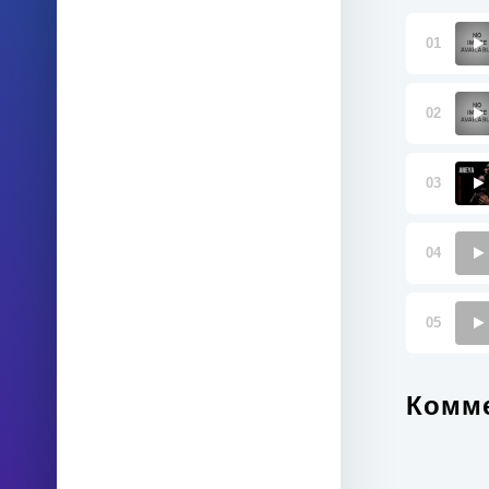
01
02
03
04
05
Комме