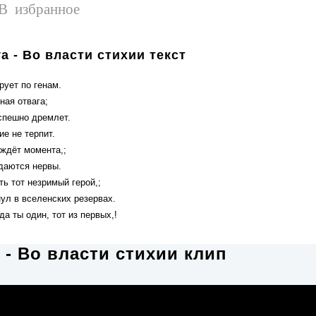
В избранное
a - Во власти стихии текст
рует по генам.
ная отвага;
спешно дремлет.
е не терпит.
 ждёт момента,;
сдаются нервы.
ть тот незримый герой,;
ул в вселенских резервах.
да ты один, тот из первых,!
 - Во власти стихии клип