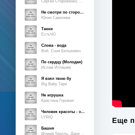
Сергей Стороженко, Люсьен
Не смотри по сторонам
Юлия Савичева
Танки
ЕстьЧО
Слова - вода
Bott, Соня Белькевич
По сердцу (Молодая)
Ислам Итляшев
Я взял твою бу
Big Baby Tape
Не игрушка
Кристина Горовая
Человек красоты - это ты, это ты, это ты
LYRIQ
Еще п
Башня
Мумий Тролль, Даня Милохин