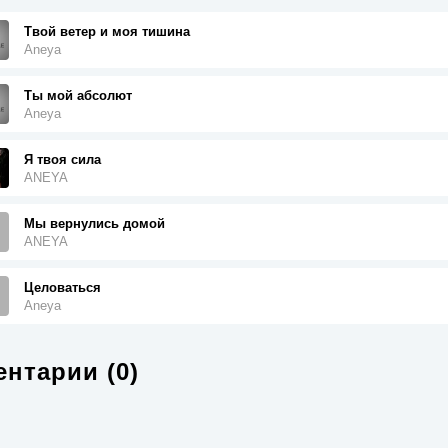
Твой ветер и моя тишина
Aneya
Ты мой абсолют
Aneya
Я твоя сила
ANEYA
Мы вернулись домой
ANEYA
Целоваться
Aneya
нтарии (0)