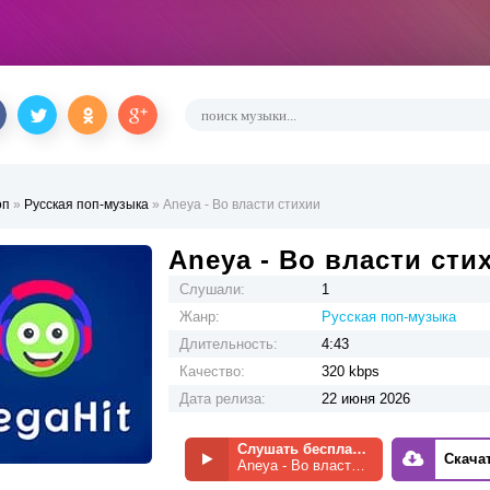
оп
»
Русская поп-музыка
» Aneya - Во власти стихии
Aneya - Во власти сти
Слушали:
1
Жанр:
Русская поп-музыка
Длительность:
4:43
Качество:
320 kbps
Дата релиза:
22 июня 2026
Слушать бесплатно
Скача
Aneya - Во власти стихии