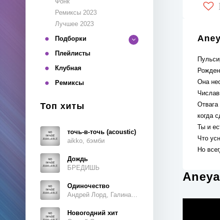
Фонк
Ремиксы 2023
Лучшее 2023
Aney
Подборки
Плейлисты
Пульси
Клубная
Рожден
Она не
Ремиксы
Числави
Отвага
Топ хиты
когда 
Ты и ес
точь-в-точь (acoustic)
Что усн
aikko, бэмби
Но всег
Дождь
БРЕДИШЬ
Aneya
Одиночество
Андрей Лорд, Галина Ветошкина
Новогодний хит