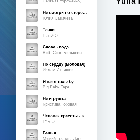
Yulia
Сергей Стороженко, Люсьен
Не смотри по сторонам
Юлия Савичева
Танки
ЕстьЧО
Слова - вода
Bott, Соня Белькевич
По сердцу (Молодая)
Ислам Итляшев
Я взял твою бу
Big Baby Tape
Не игрушка
Кристина Горовая
Человек красоты - это ты, это ты, это ты
LYRIQ
Башня
Мумий Тролль, Даня Милохин