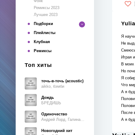
Фонк
Ремиксы 2023
Лучшее 2023
Yuli
Подборки
Плейлисты
Я науч
Клубная
Не выд
Смеюсь
Ремиксы
Играя 
В моих
Топ хиты
Но поч
Я соби
точь-в-точь (acoustic)
Что ми
aikko, бэмби
А я бу
Дождь
Полови
БРЕДИШЬ
Полови
После 
Одиночество
Андрей Лорд, Галина Ветошкина
А я бу
Новогодний хит