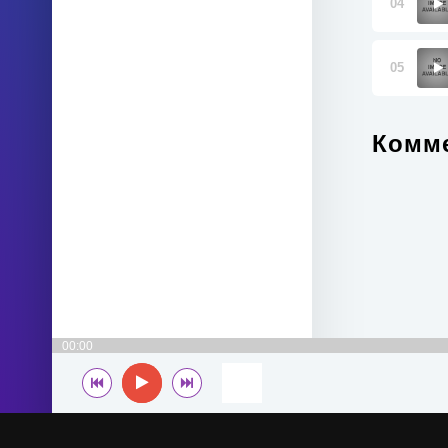
04
05
Комме
00:00