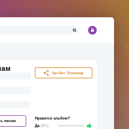
лам
Чат-бот Телеграм
Нравится альбом?
ть песню
Да
(0%)