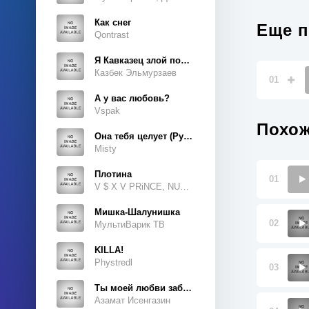
Как снег
Еще п
Qontrast
Я Кавказец злой породы
Казбек Эльмурзаев
01
А у вас любовь?
Vspak
Похож
Она тебя целует (Руки Вверх Cover)
Misty
Плотина
01
V $ X V PRiNCE, NUKOW
Мишка-Шалунишка
02
МультиВарик ТВ
KILLA!
Phystredl
03
Ты моей любви забытая тайна
Азамат Исенгазин