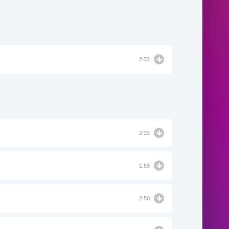
2:33
2:33
1:58
2:50