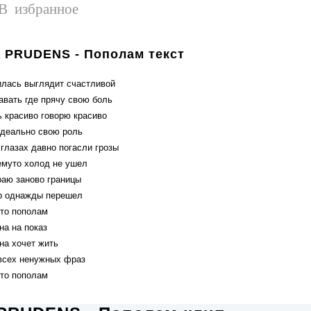
В избранное
a PRUDENS - Пополам текст
илась выглядит счастливой
авать где прячу свою боль
 красиво говорю красиво
идеально свою роль
 глазах давно погасли грозы
емуто холод не ушел
раю заново границы
р однажды перешел
дто пополам
на на показ
на хочет жить
всех ненужных фраз
дто пополам