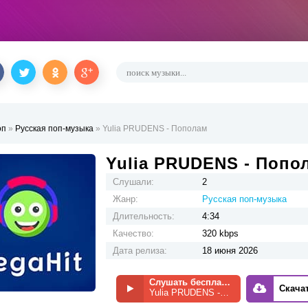
оп
»
Русская поп-музыка
» Yulia PRUDENS - Пополам
Yulia PRUDENS - Попо
Слушали:
2
Жанр:
Русская поп-музыка
Длительность:
4:34
Качество:
320 kbps
Дата релиза:
18 июня 2026
Слушать бесплатно
Скача
Yulia PRUDENS - Пополам