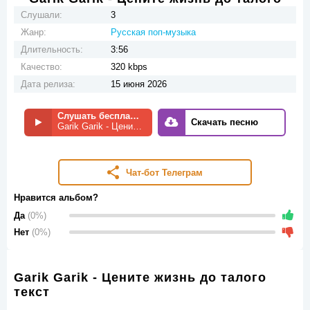
Слушали:
3
Жанр:
Русская поп-музыка
Длительность:
3:56
Качество:
320 kbps
Дата релиза:
15 июня 2026
Слушать бесплатно
Скачать песню
Garik Garik - Цените жизнь до талого
Чат-бот Телеграм
Нравится альбом?
Да
(0%)
Нет
(0%)
Garik Garik - Цените жизнь до талого
текст