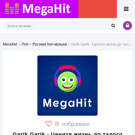
МегаХит
»
Поп
»
Русская поп-музыка
» Garik Garik - Цените жизнь до талого
В избранное
Garik Garik - Цените жизнь до талого