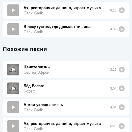
Ах, ресторанчик да вино, играет музыка
6:25
Garik Garik
В лесу густом, где дремлет тишина
4:39
Garik Garik
Похожие песни
Цените жизнь
3:12
Сергей Эфрон
Лёд Bacardi
3:04
Robert
А мои уклады жизнь
4:04
Garik Garik
Ах, ресторанчик да вино, играет музыка
6:25
Garik Garik