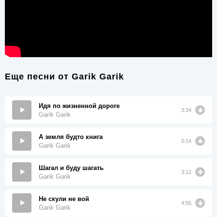
Еще песни от
Garik Garik
Идя по жизненной дороге
3:34
Garik Garik
А земля будто книга
0:14
Garik Garik
Шагал и буду шагать
3:12
Garik Garik
Не скули не вой
4:55
Garik Garik