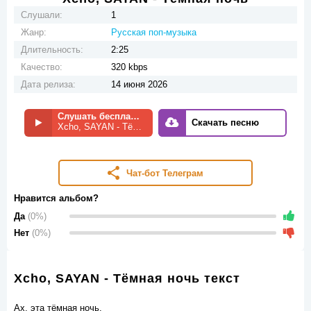
Слушали:
1
Жанр:
Русская поп-музыка
Длительность:
2:25
Качество:
320 kbps
Дата релиза:
14 июня 2026
Слушать бесплатно
Скачать песню
Xcho, SAYAN - Тёмная ночь
Чат-бот Телеграм
Нравится альбом?
Да
(0%)
Нет
(0%)
Xcho, SAYAN - Тёмная ночь текст
Ах, эта тёмная ночь.