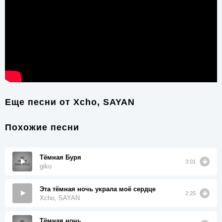
Еще песни от
Xcho, SAYAN
Похожие песни
Тёмная Буря
3:01
giko
Эта тёмная ночь украла моё сердце
2:25
Xcho, SAYAN
Тёмная ночь