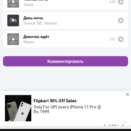
3:23
Janaz
День-ночь
Smock SB, Hockoo
Девочка ждёт
3:07
Йович
Комментировать
00:00
00:00