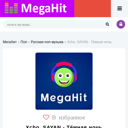
МегаХит
»
Поп
»
Русская поп-музыка
» Xcho, SAYAN - Тёмная ночь
В избранное
Xcho, SAYAN - Тёмная ночь