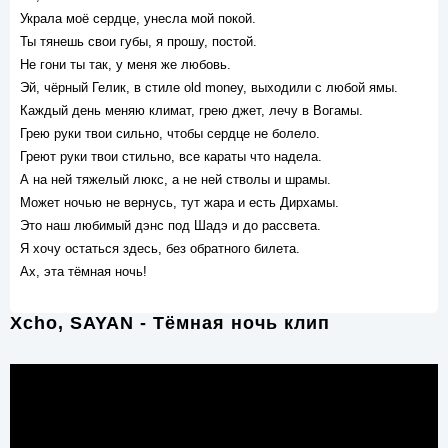
Украла моё сердце, унесла мой покой.
Ты тянешь свои губы, я прошу, постой.
Не гони ты так, у меня же любовь.
Эй, чёрный Гелик, в стиле old money, выходили с любой ямы.
Каждый день меняю климат, грею джет, лечу в Вогамы.
Грею руки твои сильно, чтобы сердце не болело.
Греют руки твои стильно, все караты что надела.
А на ней тяжелый люкс, а не ней стволы и шрамы.
Может ночью не вернусь, тут жара и есть Дирхамы.
Это наш любимый дэнс под Шадэ и до рассвета.
Я хочу остаться здесь, без обратного билета.
Ах, эта тёмная ночь!
Xcho, SAYAN - Тёмная ночь клип