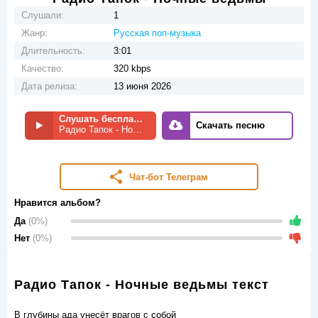
Слушали:
1
Жанр:
Русская поп-музыка
Длительность:
3:01
Качество:
320 kbps
Дата релиза:
13 июня 2026
Слушать бесплатно
Скачать песню
Радио Тапок - Ночные ведьмы
Чат-бот Телеграм
Нравится альбом?
Да
(0%)
Нет
(0%)
Радио Тапок - Ночные ведьмы текст
В глубины ада унесёт врагов с собой