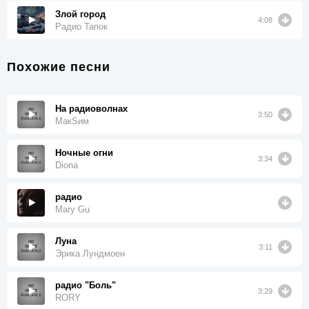
Злой город
4:08
Радио Тапок
Похожие песни
На радиоволнах
3:50
МакSим
Ночные огни
3:34
Diona
радио
Mary Gu
Луна
3:11
Эрика Лундмоен
радио "Боль"
3:29
RORY