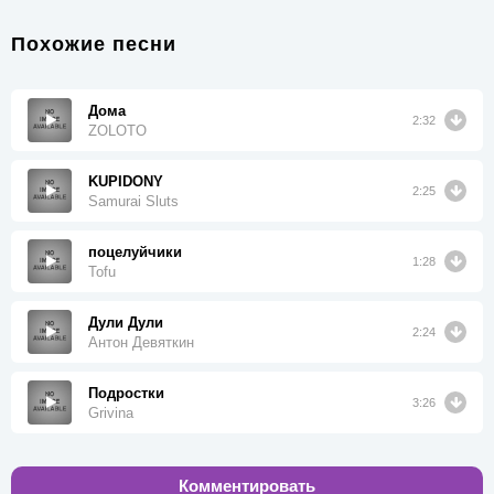
Похожие песни
Дома
2:32
ZOLOTO
KUPIDONY
2:25
Samurai Sluts
поцелуйчики
1:28
Tofu
Дули Дули
2:24
Антон Девяткин
Подростки
3:26
Grivina
Комментировать