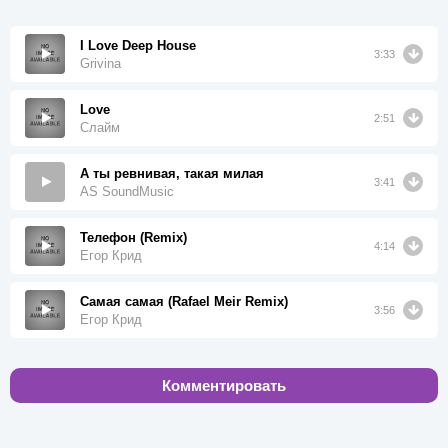
I Love Deep House
3:33
Grivina
Love
2:51
Слайм
А ты ревнивая, такая милая
3:41
AS SoundMusic
Телефон (Remix)
4:14
Егор Крид
Самая самая (Rafael Meir Remix)
3:56
Егор Крид
Комментировать