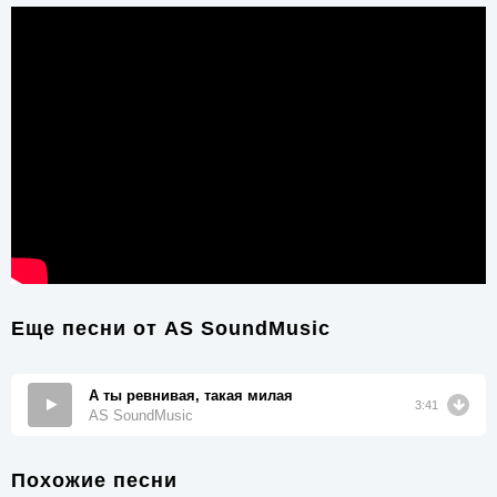
Еще песни от
AS SoundMusic
А ты ревнивая, такая милая
3:41
AS SoundMusic
Похожие песни