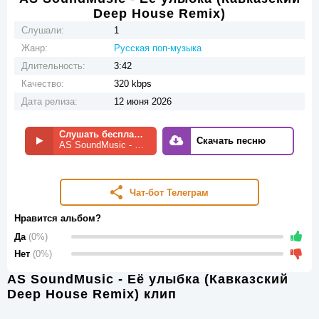
Deep House Remix)
Слушали:
1
Жанр:
Русская поп-музыка
Длительность:
3:42
Качество:
320 kbps
Дата релиза:
12 июня 2026
Слушать бесплатно
Скачать песню
AS SoundMusic - Её улыбка (Кавказский Deep House Remix)
Чат-бот Телеграм
Нравится альбом?
Да
(0%)
Нет
(0%)
AS SoundMusic - Её улыбка (Кавказский
Deep House Remix) клип