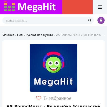
МегаХит
»
Поп
»
Русская поп-музыка
» AS SoundMusic - Её улыбка (Кавказский Deep House Remix)
В избранное
AS SoundMusic - Её улыбка (Кавказский