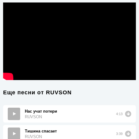
Еще песни от
RUVSON
Нас учат потери
4:13
RUVSON
Тишина спасает
3:39
RUVSON