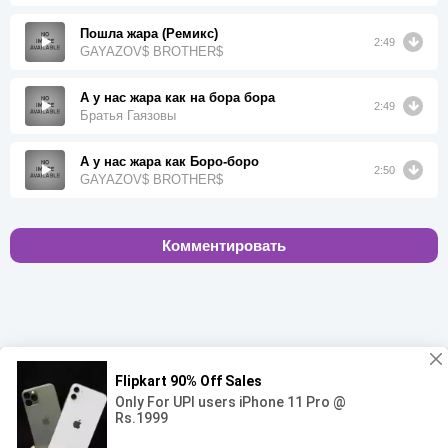
Пошла жара (Ремикс)
2:49
GAYAZOV$ BROTHER$
А у нас жара как на бора бора
2:49
Братья Гаязовы
А у нас жара как Боро-боро
2:50
GAYAZOV$ BROTHER$
Комментировать
00:00
00:00