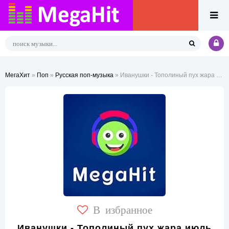
МегаХит
»
Поп
»
Русская поп-музыка
» Иванушки - Тополиный пух жара июль
В избранное
Иванушки - Тополиный пух жара июль