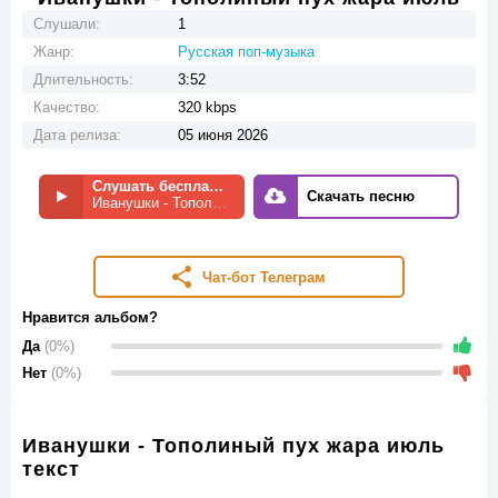
Слушали:
1
Жанр:
Русская поп-музыка
Длительность:
3:52
Качество:
320 kbps
Дата релиза:
05 июня 2026
Слушать бесплатно
Скачать песню
Иванушки - Тополиный пух жара июль
Чат-бот Телеграм
Нравится альбом?
Да
(0%)
Нет
(0%)
Иванушки - Тополиный пух жара июль
текст