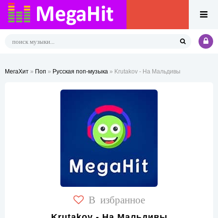
МегаХит
»
Поп
»
Русская поп-музыка
» Krutakov - На Мальдивы
В избранное
Krutakov - На Мальдивы