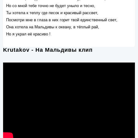
Но со мной тебе точно не будет уныло и тесно,
Ты хотела к теплу где песок и красивый рассвет,
Посмотри мне в глаза в них горит твой единственный свет,
Она хотела на Мальдивы к океану, в тёплый рай,
Но я украл её красиво !
Krutakov - На Мальдивы клип