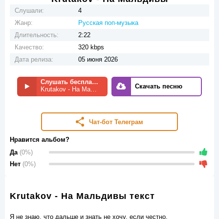
Слушали:
4
Жанр:
Русская поп-музыка
Длительность:
2:22
Качество:
320 kbps
Дата релиза:
05 июня 2026
Слушать бесплатно
Скачать песню
Krutakov - На Мальдивы
Чат-бот Телеграм
Нравится альбом?
Да
(0%)
Нет
(0%)
Krutakov - На Мальдивы текст
Я не знаю, что дальше и знать не хочу, если честно,