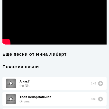
Еще песни от
Инна Либерт
Похожие песни
А как?
1:43
the Nia
Твоя ненормальная
3:39
Grivina