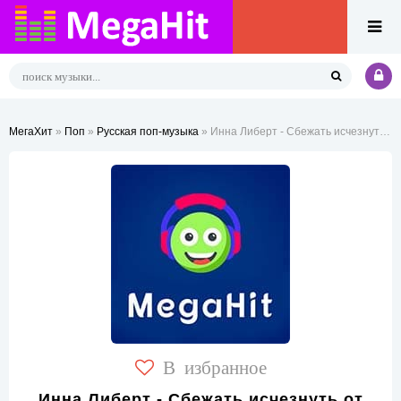
МегаХит
»
Поп
»
Русская поп-музыка
» Инна Либерт - Сбежать исчезнуть от любви ведь это пытка
В избранное
Инна Либерт - Сбежать исчезнуть от