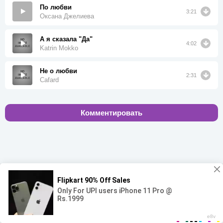
По любви
3:21
Оксана Джелиева
А я сказала "Да"
4:02
Katrin Mokko
Не о любви
2:31
Cafard
Комментировать
00:00
00:00