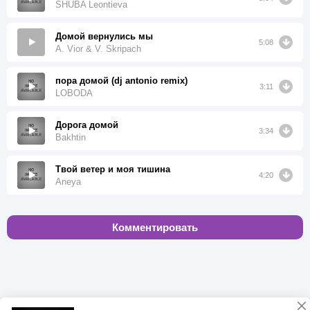
SHUBA Leontieva
Домой вернулись мы
5:08
A. Vior & V. Skripach
пора домой (dj antonio remix)
3:11
LOBODA
Дорога домой
3:34
Bakhtin
Твой ветер и моя тишина
4:20
Aneya
Комментировать