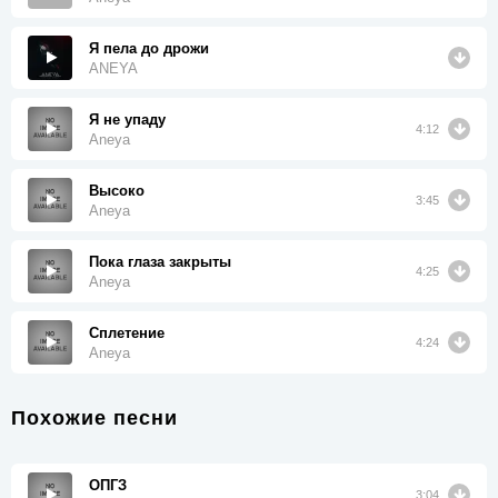
Я пела до дрожи
ANEYA
Я не упаду
4:12
Aneya
Высоко
3:45
Aneya
Пока глаза закрыты
4:25
Aneya
Сплетение
4:24
Aneya
Похожие песни
ОПГЗ
3:04