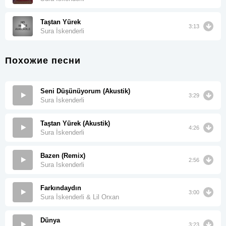
Taştan Yürek
3:13
Sura İskenderli
Похожие песни
Seni Düşünüyorum (Akustik)
3:29
Sura İskenderli
Taştan Yürek (Akustik)
4:26
Sura İskenderli
Bazen (Remix)
2:56
Sura Iskenderli
Farkındaydın
3:00
Sura İskenderli & Lil Orxan
Dünya
3:23