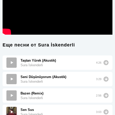
Еще песни от
Sura İskenderli
Taştan Yürek (Akustik)
4:26
Sura İskenderli
Seni Düşünüyorum (Akustik)
3:29
Sura İskenderli
Bazen (Remix)
2:56
Sura Iskenderli
Sen Sus
3:03
Sura İskenderli