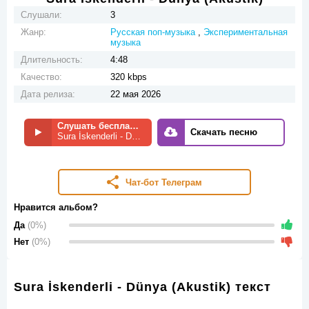
Слушали:
3
Жанр:
Русская поп-музыка
,
Экспериментальная
музыка
Длительность:
4:48
Качество:
320 kbps
Дата релиза:
22 мая 2026
Слушать бесплатно
Скачать песню
Sura İskenderli - Dünya (Akustik)
Чат-бот Телеграм
Нравится альбом?
Да
(0%)
Нет
(0%)
Sura İskenderli - Dünya (Akustik) текст