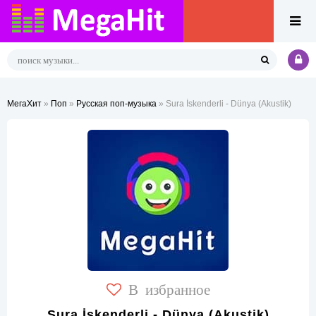
МегаХит
»
Поп
»
Русская поп-музыка
» Sura İskenderli - Dünya (Akustik)
В избранное
Sura İskenderli - Dünya (Akustik)