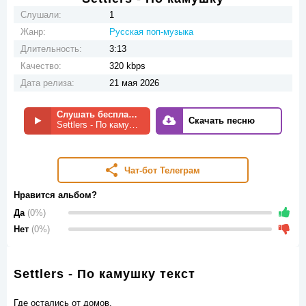
Слушали:
1
Жанр:
Русская поп-музыка
Длительность:
3:13
Качество:
320 kbps
Дата релиза:
21 мая 2026
Слушать бесплатно
Скачать песню
Settlers - По камушку
Чат-бот Телеграм
Нравится альбом?
Да
(0%)
Нет
(0%)
Settlers - По камушку текст
Где остались от домов.