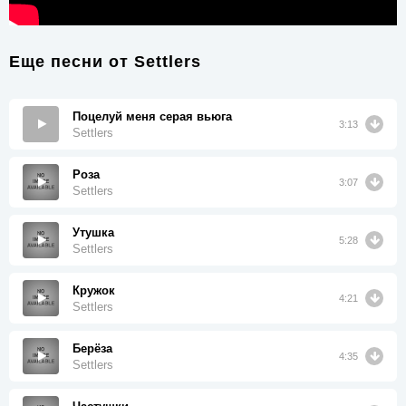
Еще песни от
Settlers
Поцелуй меня серая вьюга
3:13
Settlers
Роза
3:07
Settlers
Утушка
5:28
Settlers
Кружок
4:21
Settlers
Берёза
4:35
Settlers