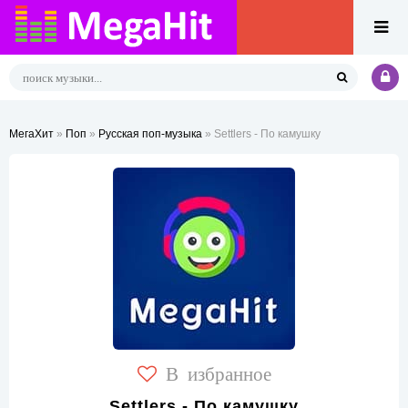
МегаХит
»
Поп
»
Русская поп-музыка
» Settlers - По камушку
В избранное
Settlers - По камушку