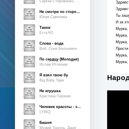
Сергей Стороженко, Люсьен
Здравст
Здравс
Не смотри по сторонам
Ты заш
Юлия Савичева
И за эт
Танки
Мурка,
ЕстьЧО
Мурка, 
Мурка,
Слова - вода
Bott, Соня Белькевич
Прости
Мурка,
По сердцу (Молодая)
Мурка, 
Ислам Итляшев
Я взял твою бу
Народ
Big Baby Tape
Не игрушка
Кристина Горовая
Человек красоты - это ты, это ты, это ты
LYRIQ
Башня
Мумий Тролль, Даня Милохин