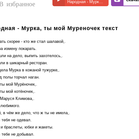
Народная - Мурка, ты мой Муреночек
В избранное
дная - Мурка, ты мой Муреночек текст
ать скорее - кто же стал шалавой,.
а измену покарать.
ли на дело, выпить захотелось,.
ли в шикарный ресторан.
дела Мурка в кожаной тужурке,.
д полы торчал наган.
 ты мой Мурёночек,.
ты мой котёночек,.
 Маруся Климова,.
 любимого.
 в чём же дело, что ж ты не имела,.
 тебя не одевал.
 и браслеты, юбки и жакеты.
 тебе не добывал.