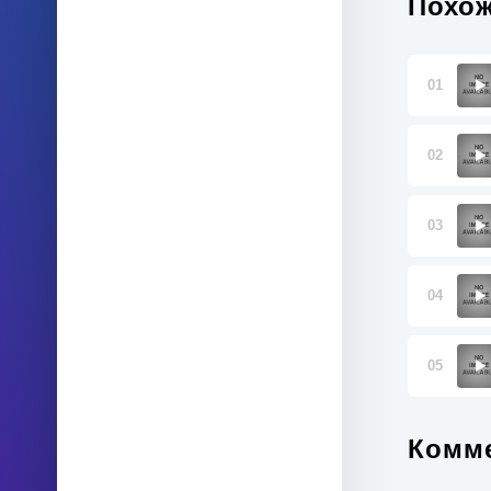
Похож
01
02
03
04
05
Комме