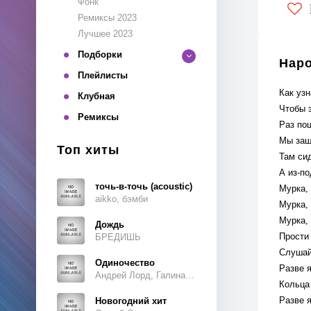
Фонк
Ремиксы 2023
Лучшее 2023
Подборки
Наро
Плейлисты
Как узн
Клубная
Чтобы з
Ремиксы
Раз пош
Мы заш
Топ хиты
Там си
А из-по
точь-в-точь (acoustic)
Мурка,
aikko, бэмби
Мурка, 
Мурка,
Дождь
Прости
БРЕДИШЬ
Слушай,
Одиночество
Разве я
Андрей Лорд, Галина Ветошкина
Кольца
Разве я
Новогодний хит