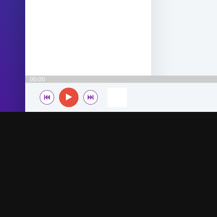
00:00
© 2022-2026 MegaHit.org
По всем вопросам - adm.dmca@gmail.com
Скачать бесплатную музыку - mp3uk.org