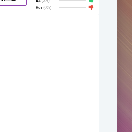
Да
(0%)
Нет
(0%)