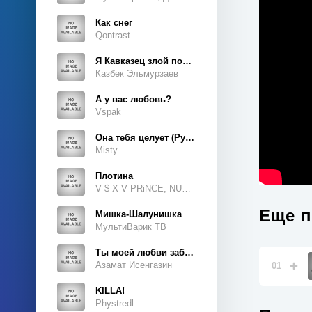
Как снег
Qontrast
Я Кавказец злой породы
Казбек Эльмурзаев
А у вас любовь?
Vspak
Она тебя целует (Руки Вверх Cover)
Misty
Плотина
V $ X V PRiNCE, NUKOW
Еще п
Мишка-Шалунишка
МультиВарик ТВ
Ты моей любви забытая тайна
Азамат Исенгазин
01
KILLA!
Phystredl