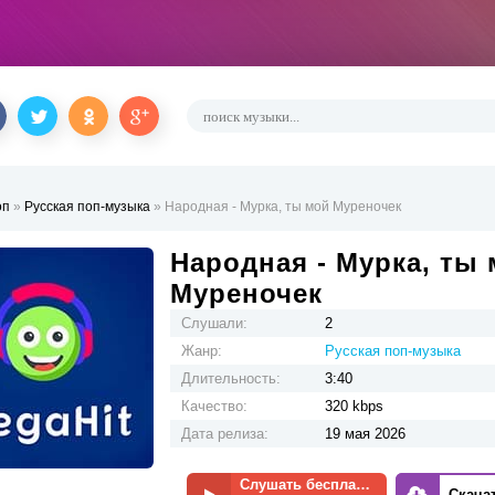
оп
»
Русская поп-музыка
» Народная - Мурка, ты мой Муреночек
Народная - Мурка, ты
Муреночек
Слушали:
2
Жанр:
Русская поп-музыка
Длительность:
3:40
Качество:
320 kbps
Дата релиза:
19 мая 2026
Слушать бесплатно
Скача